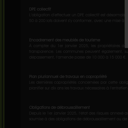
DPE collectif
L’obligation d’effectuer un DPE collectif est désormais 
50 à 200 lots doivent s’y conformer, avec une mise à jou
Encadrement des meublés de tourisme
À compter du 1er janvier 2025, les propriétaires de m
transparence. Les communes peuvent également, sur 
dépassement, l’amende passe de 10 000 à 15 000 €.
Plan pluriannuel de travaux en copropriété
Les dernières copropriétés concernées par cette obl
planifier sur dix ans les travaux nécessaires à l’entr
Obligations de débroussaillement
Depuis le 1er janvier 2025, l’état des risques annexé 
soumise à des obligations de débroussaillement ou de 