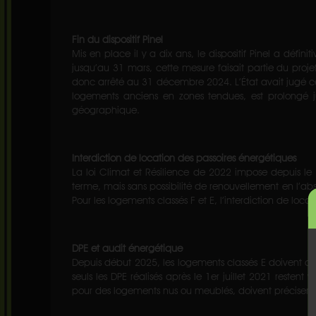
Fin du dispositif Pinel
Mis en place il y a dix ans, le dispositif Pinel a défi
jusqu’au 31 mars, cette mesure faisait partie du proje
donc arrêté au 31 décembre 2024. L’État avait jugé ce 
logements anciens en zones tendues, est prolongé j
géographique.
Interdiction de location des passoires énergétiques
La loi Climat et Résilience de 2022 impose depuis le 1
terme, mais sans possibilité de renouvellement en l’ab
Pour les logements classés F et E, l’interdiction de lo
DPE et audit énergétique
Depuis début 2025, les logements classés E doivent obli
seuls les DPE réalisés après le 1er juillet 2021 restent
pour des logements nus ou meublés, doivent préciser 