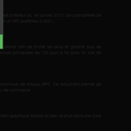
re est antérieur au 1er janvier 2013. Les copropriétés de
selon un DPE postérieur à 2021.
 national afin de limiter les abus et garantir plus de
nces principales de 120 jours à 90 jours. En cas de
 pluriannuel de travaux (PPT). Ce document permet de
x ou de commerce.
ntion spécifique lorsque le bien se situe dans une zone