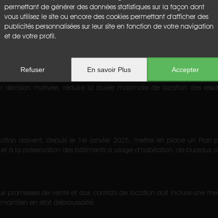
permettant de générer des données statistiques sur la façon dont
vous utilisez le site ou encore des cookies permettant d'afficher des
généralisée à tous les immeubles résidentiels dont le permis de construi
publicités personnalisées sur leur site en fonction de votre navigation
r obligatoire tous les dix ans, sauf si le bâtiment est classé A, B ou C 
et de votre profil.
Refuser
En savoir Plus
Accepter
eublés de tourisme doivent enregistrer leur activité sur un registre
décision motivée, réduire la durée maximale de location des réside
igation doivent, depuis le 1er janvier 2025, mettre en place un Plan
etien et à la préservation des bâtiments à usage d’habitation, de bureau
aux promesses de vente et aux contrats de location doit inclure une me
maintien en état débroussaillé.