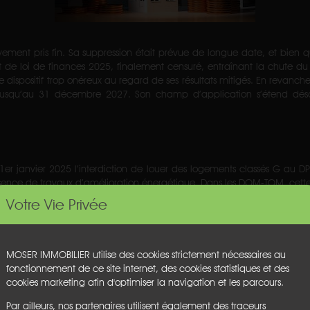
nitivement pris fin. Sa suppression était prévue de longue date, et bien 
t de loi de finances 2025, finalement censuré, entraînant la chute du
dispositif trop onéreux au regard de ses résultats mitigés. En revanche,
usqu’au 31 décembre 2027. Son champ d’application s’étend désorm
er janvier 2025 l’interdiction de louer des logements classés G au DPE
sence de travaux d’amélioration énergétique. Dans les DOM-TOM, cette in
cation s’appliquera respectivement en 2028 et 2034.
Votre Vie Privée
MOSER IMMOBILIER utilise des cookies strictement nécessaires au
gatoirement faire l’objet d’un audit énergétique lors de leur vente (po
fonctionnement de ce site internet, des cookies statistiques et des
 valables et peuvent être annexés aux baux d’habitation. Depuis le 1er j
cookies marketing afin d'optimiser la navigation et les parcours.
le niveau de performance énergétique du bien.
Par ailleurs, nos partenaires utilisent également des traceurs