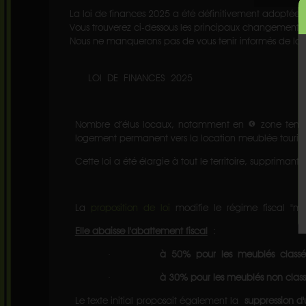
La loi de finances 2025 a été définitivement adopté
Vous trouverez ci-dessous les principaux changements q
Nous ne manquerons pas de vous tenir informés de la da
LOI DE FINANCES 2025
Nombre d’élus locaux, notamment en « zone tendue »
logement permanent vers la location meublée tourist
Cette loi a été élargie à tout le territoire, supprima
La
proposition de loi
modifie le régime fiscal "mic
Elle abaisse l'abattement fiscal
:
·
à 50% pour les meublés class
·
à 30% pour les meublés non clas
Le texte initial proposait également la
suppression d'