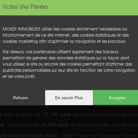
Votre Vie Privée
e par le gouvernement le 07 Novembre 2024.
ui s'appliqueront pour les propriétaires de meublés de tourisme.
te de mise en application de cette nouvelle loi et restons à votre disp
MOSER IMMOBILIER utilise des cookies strictement nécessaires au
fonctionnement de ce site internet, des cookies statistiques et des
cookies marketing afin d'optimiser la navigation et les parcours.
Par ailleurs, nos partenaires utilisent également des traceurs
, ont exprimé le souhait de pouvoir mieux réguler la location de c
permettant de générer des données statistiques sur la façon dont
ique.
vous utilisez le site ou encore des cookies permettant d'afficher des
publicités personnalisées sur leur site en fonction de votre navigation
nt la notion de « zone tendue » pour se consacrer aux seules locations m
et de votre profil.
ro-BIC" des meublés de tourisme.
Refuser
En savoir Plus
Accepter
és
dans la limite de
77 700 euros
de revenus locatifs annuels (cont
sés
dans la limite de
15 000
euros
de revenus locatifs annuels (cont
une autre niche fiscale Airbnb
. Cette mesure est désormais inscrit