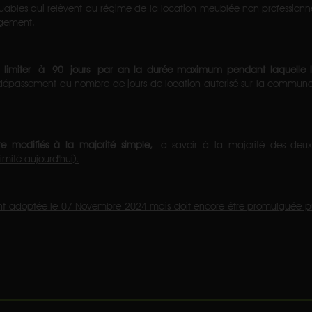
ribuables qui relèvent du régime de la location meublée non professionn
ogement.
t
limiter à 90 jours
par an la durée maximum pendant laquelle les
de dépassement du nombre de jours de location autorisé sur la commune
tre modifiés à la majorité simple,
à savoir à la majorité des deux
imité aujourd'hui).
ment adoptée le 07 Novembre 2024 mais doit encore être promulguée pui