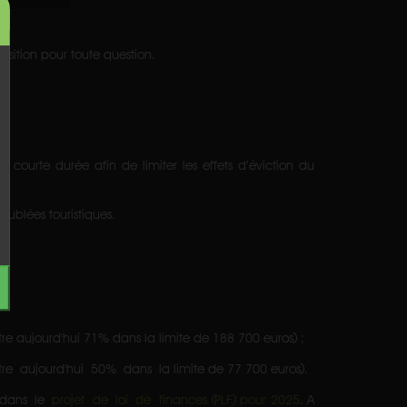
osition pour toute question.
ourte durée afin de limiter les effets d’éviction du
eublées touristiques.
re aujourd'hui 71% dans la limite de 188 700 euros) ;
re aujourd'hui 50% dans la limite de 77 700 euros).
e dans le
projet de loi de
finances (PLF) pour 2025
. A