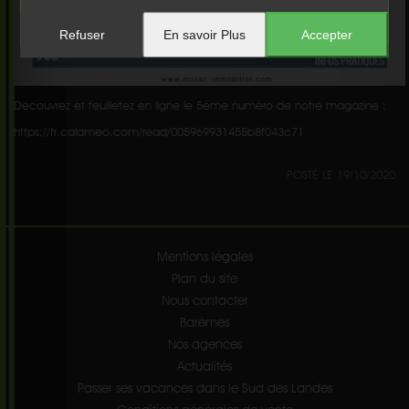
Refuser
En savoir Plus
Accepter
Découvrez et feuilletez en ligne le 5ème numéro de notre magazine :
https://fr.calameo.com/read/005969931455b8f043c71
POSTÉ LE 19/10/2020
Mentions légales
Plan du site
Nous contacter
Barèmes
Nos agences
Actualités
Passer ses vacances dans le Sud des Landes