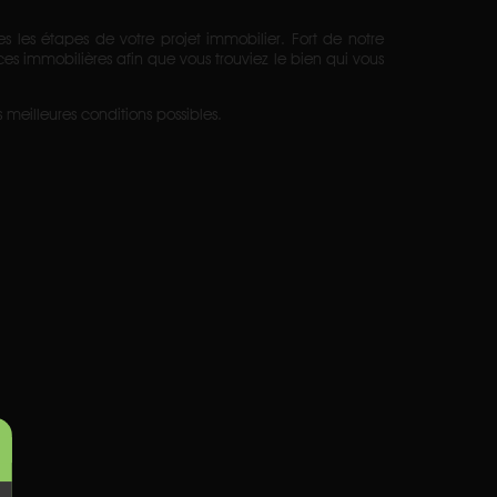
s étapes de votre projet immobilier. Fort de notre
s immobilières afin que vous trouviez le bien qui vous
meilleures conditions possibles.