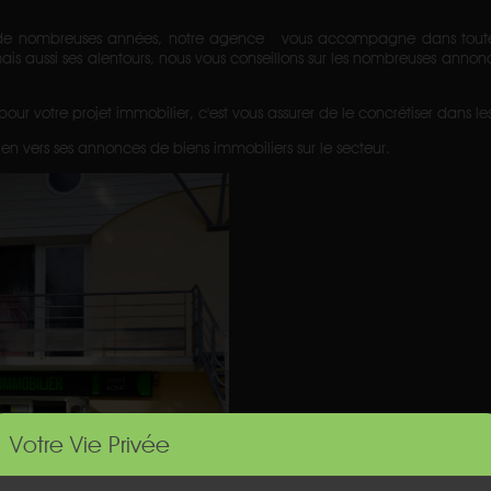
e nombreuses années, notre agence vous accompagne dans toutes le
 aussi ses alentours, nous vous conseillons sur les nombreuses annonce
 votre projet immobilier, c'est vous assurer de le concrétiser dans les 
ien vers ses annonces de biens immobiliers sur le secteur.
Votre Vie Privée