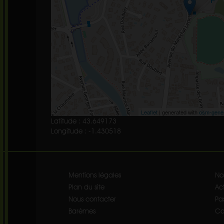
Leaflet
| generated with
osm-gene
Latitude : 43.649173
Longitude : -1.430518
Mentions légales
No
Plan du site
Act
Nous contacter
Pa
Barèmes
Co