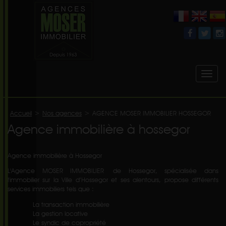
Toggl
naviga
Accueil
>
Nos agences
>
AGENCE MOSER IMMOBILIER HOSSEGOR
Agence immobilière à hossegor
Agence immobilière à Hossegor
L'Agence MOSER IMMOBILIER de Hossegor, spécialisée dans
l'immobilier sur la Ville d’Hossegor et ses alentours, propose différents
services immobiliers tels que :
La transaction immobilière
La gestion locative
Le syndic de copropriété