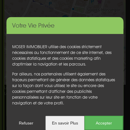
Votre Vie Privée
MOSER IMMOBILIER utilise des cookies strictement
nécessaires au fonctionnement de ce site internet, des
cookies statistiques et des cookies marketing afin
d'optimiser la navigation et les parcours.
Par ailleurs, nos partenaires utilisent également des
traceurs permettant de générer des données statistiques
Leaflet
| generated with
osm-generator.com
- ©
OpenStreetMap
contributors
sur la façon dont vous utilisez le site ou encore des
Latitude : 43.657483
cookies permettant d'afficher des publicités
Longitude : -1.429108
personnalisées sur leur site en fonction de votre
navigation et de votre profil.
Nos offres à la vente
EXCLUSIVITE
Refuser
En savoir Plus
Accepter