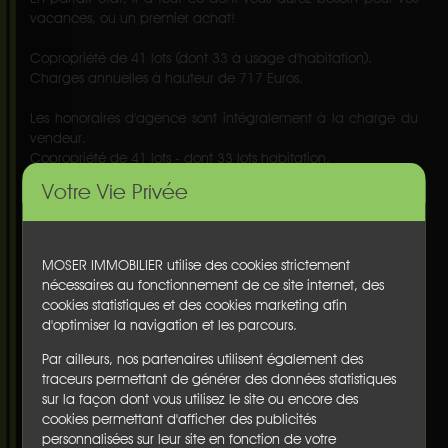
vacances, ou un premier achat!
Copropriété de 41 lots (dont 33 à usage d'habitation).
Charges annuelles à hauteur de 717 Euros.
Les honoraires d'agence sont intégralement à la charge du
vendeur.
Copropriété de 41 lots - dont 33 lots habitation.
Votre Vie Privée
Charges annuelles : 717 euros.
Informations complémentaires :
Nbre de pièce(s) :
1
Nbre de chambre(s) :
nc
MOSER IMMOBILIER utilise des cookies strictement
Surface habitable :
23 m²
nécessaires au fonctionnement de ce site internet, des
Surface du terrain :
nc
cookies statistiques et des cookies marketing afin
Terrasse :
oui
d'optimiser la navigation et les parcours.
Balcon(s) :
non
Cave :
non
Par ailleurs, nos partenaires utilisent également des
Garage :
non
traceurs permettant de générer des données statistiques
Nbre de parking :
1
sur la façon dont vous utilisez le site ou encore des
Chauffage :
individuel
cookies permettant d'afficher des publicités
Etage :
3
personnalisées sur leur site en fonction de votre