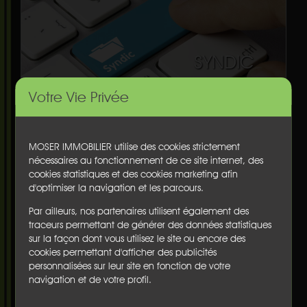
SYNDIC
Votre Vie Privée
QUI SOMMES NOUS ?
Installées sur la côte sud des Landes depuis plus de
MOSER IMMOBILIER utilise des cookies strictement
50 ans, les agences MOSER IMMOBILIER vous
nécessaires au fonctionnement de ce site internet, des
accompagnent et vous conseillent pour vos achats,
cookies statistiques et des cookies marketing afin
ventes
, estimations,
locations à l'année
, pour vos
d'optimiser la navigation et les parcours.
locations de vacances, la gestion de votre bien ou
Par ailleurs, nos partenaires utilisent également des
de votre copropriété.
traceurs permettant de générer des données statistiques
MOSER IMMOBILIER, ce sont 5 agences de proximité
sur la façon dont vous utilisez le site ou encore des
cookies permettant d'afficher des publicités
à
Hossegor
, Capbreton, Dax, Seignosse
personnalisées sur leur site en fonction de votre
et Angresse.
navigation et de votre profil.
Les agences MOSER IMMOBILIER mettent à votre