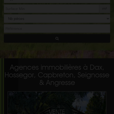
de
bien
m²
Agences immobilières à Dax,
Hossegor, Capbreton, Seignosse
& Angresse
VENTE