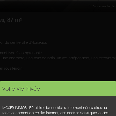
s, 37 m²
r du centre ville d'Hossegor.
ment type 2 comprenant :
e, une chambre, une salle de bain, un wc indépendant, une terrasse ex
en sous-terrain.
Votre Vie Privée
 vendeur.
as de procédure en cours).
MOSER IMMOBILIER utilise des cookies strictement nécessaires au
fonctionnement de ce site internet, des cookies statistiques et des