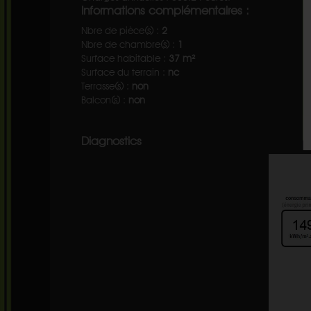
Informations complémentaires :
Nbre de pièce(s) :
2
Nbre de chambre(s) :
1
Surface habitable :
37 m²
Surface du terrain :
nc
Terrasse(s) :
non
Balcon(s) :
non
Diagnostics