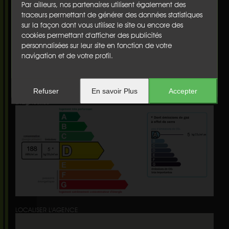
Terrasse :
oui
Par ailleurs, nos partenaires utilisent également des
Balcon(s) :
non
traceurs permettant de générer des données statistiques
Cave :
oui
sur la façon dont vous utilisez le site ou encore des
Garage :
non
cookies permettant d'afficher des publicités
Nbre de parking :
1
personnalisées sur leur site en fonction de votre
Chauffage :
individuel
navigation et de votre profil.
Etage :
1
Ascenseur :
non
Honoraires :
€
Refuser
En savoir Plus
Accepter
Diagnostics
LOCALISER L'AGENCE