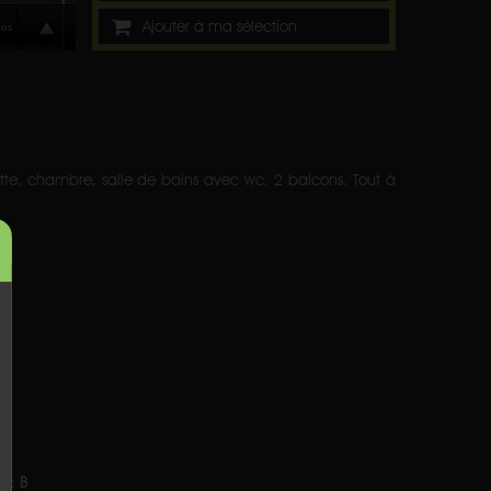
Ajouter à ma sélection
tte, chambre, salle de bains avec wc, 2 balcons. Tout à
e
:
B