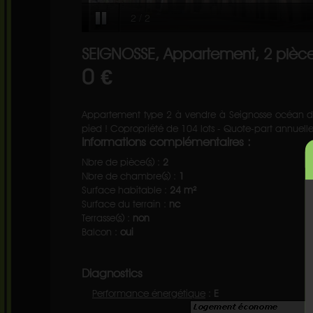
SEIGNOSSE, Appartement, 2 pièce
0 €
Appartement type 2 à vendre à Seignosse océan dan
pied ! Copropriété de 104 lots - Quote-part annuell
Informations complémentaires :
Nbre de pièce(s) :
2
Nbre de chambre(s) :
1
Surface habitable :
24 m²
Surface du terrain :
nc
Terrasse(s) :
non
Balcon :
oui
Diagnostics
Performance énergétique
:
E