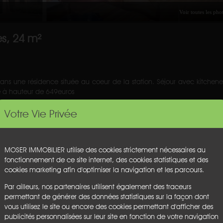
s, 24 m²
s une résidence située au coeur de la station. Séjour avec kitchene
e à hauteur de 649euros
Votre Vie Privée
Cave :
non
Garage :
non
Parking :
non
Chauffage :
individuel
MOSER IMMOBILIER utilise des cookies strictement nécessaires au
Etage :
1
fonctionnement de ce site internet, des cookies statistiques et des
Ascenseur :
non
cookies marketing afin d'optimiser la navigation et les parcours.
Honoraires :
€
Par ailleurs, nos partenaires utilisent également des traceurs
permettant de générer des données statistiques sur la façon dont
vous utilisez le site ou encore des cookies permettant d'afficher des
publicités personnalisées sur leur site en fonction de votre navigation
Emission de gaz à effet de serr