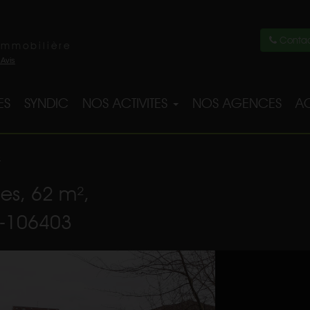
Contac
immobilière
ES
SYNDIC
NOS ACTIVITES
NOS AGENCES
AC
3
es, 62 m²,
4-106403