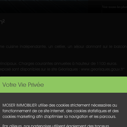
m²
cuisine indépendante, un cellier, un séjour donnant sur le balcon,
rincipaux. Charges courantes annuelles à hauteur de 1100 euros.
 exposé sont disponibles sur le site Géorisques : www.georisques.gouv.fr"
s de procédure en cours).
Votre Vie Privée
MOSER IMMOBILIER utilise des cookies strictement nécessaires au
Cave :
non
fonctionnement de ce site internet, des cookies statistiques et des
Garage :
non
cookies marketing afin d'optimiser la navigation et les parcours.
Parking :
non
Chauffage :
nc
Par ailleurs, nos partenaires utilisent également des traceurs