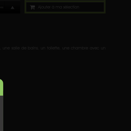
Ajouter à ma sélection
 une salle de bains, un toilette, une chambre avec un