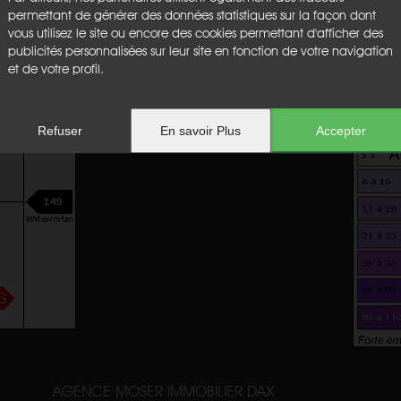
Etage :
2
permettant de générer des données statistiques sur la façon dont
Ascenseur :
non
vous utilisez le site ou encore des cookies permettant d'afficher des
Honoraires :
€
publicités personnalisées sur leur site en fonction de votre navigation
et de votre profil.
Emission de gaz à effet de serr
Refuser
En savoir Plus
Accepter
AGENCE MOSER IMMOBILIER DAX