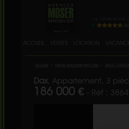
La référence 
ACCUEIL
VENTES
LOCATION
VACANC
Accueil
>
Vente Appartement Dax
>
3864-10640
Dax
, Appartement, 3 pièc
186 000 €
- Réf : 386