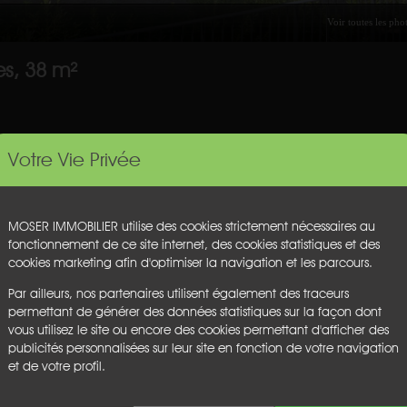
s, 38 m²
ord du canal et du lac, au calme et à proximité immédiate des commer
Votre Vie Privée
ger, cuisine ouverte, 2 chambres , salle d'eau et wc. Parking extérieu
MOSER IMMOBILIER utilise des cookies strictement nécessaires au
nces. Tout à pied !
fonctionnement de ce site internet, des cookies statistiques et des
cookies marketing afin d'optimiser la navigation et les parcours.
charge du vendeur.
Par ailleurs, nos partenaires utilisent également des traceurs
permettant de générer des données statistiques sur la façon dont
Cave :
non
vous utilisez le site ou encore des cookies permettant d'afficher des
Garage :
non
publicités personnalisées sur leur site en fonction de votre navigation
Parking :
non
et de votre profil.
Chauffage :
nc
Etage :
nc