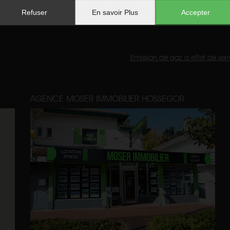
Ascenseur :
non
Honoraires :
€
Refuser
En savoir Plus
Accepter
Emission de gaz à effet de serr
AGENCE MOSER IMMOBILIER HOSSEGOR