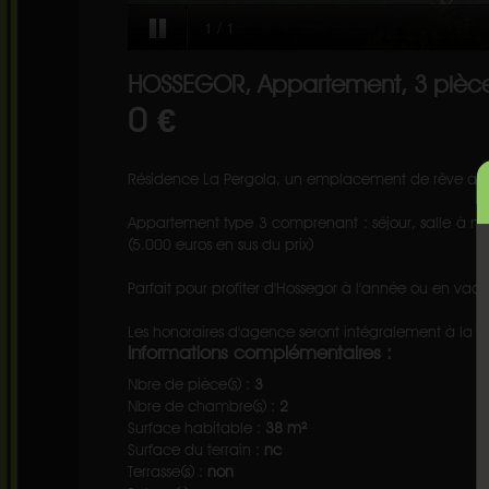
HOSSEGOR, Appartement, 3 pièce
0 €
Résidence La Pergola, un emplacement de rêve au b
Appartement type 3 comprenant : séjour, salle à man
(5.000 euros en sus du prix)
Parfait pour profiter d'Hossegor à l'année ou en vaca
Les honoraires d'agence seront intégralement à la 
Informations complémentaires :
Nbre de pièce(s) :
3
Nbre de chambre(s) :
2
Surface habitable :
38 m²
Surface du terrain :
nc
Terrasse(s) :
non