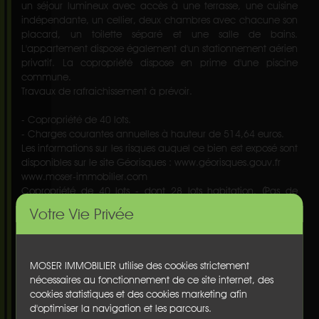
un séjour lumineux avec accès à une terrasse, une cuisine
indépendante, un cellier, deux chambres avec chacune son
placard, un toilette séparé et une salle de bains.
L'appartement dispose également d'un stationnement aérien
privatif. La copropriété dispose en prime d'une piscine
commune.
Travaux de rafraichissement à prévoir.
- Copropriété de 40 lots.
- Charges courantes annuelles à hauteur de 514,64 euros.
Les informations sur les risques auquel ce bien est exposé sont
disponibles sur le site Géorisques : www.géorisques.gouv.fr
www.moser-immobilier.com
Copropriété de 40 lots - dont 28 lots habitation. (Pas de
procédure en cours).
Votre Vie Privée
Charges annuelles : 514.64 euros.
Informations complémentaires :
Nbre de pièce(s) :
3
MOSER IMMOBILIER utilise des cookies strictement
Nbre de chambre(s) :
2
nécessaires au fonctionnement de ce site internet, des
Surface habitable :
73 m²
cookies statistiques et des cookies marketing afin
Surface du terrain :
nc
d'optimiser la navigation et les parcours.
Terrasse :
oui