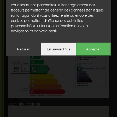
Balcon(s) :
non
Par ailleurs, nos partenaires utilisent également des
Cave :
non
traceurs permettant de générer des données statistiques
Garage :
non
sur la façon dont vous utilisez le site ou encore des
Nbre de parking :
1
cookies permettant d'afficher des publicités
Chauffage :
individuel
personnalisées sur leur site en fonction de votre
Etage :
2
navigation et de votre profil.
Ascenseur :
non
Honoraires :
€
Refuser
En savoir Plus
Accepter
Diagnostics
LOCALISER L'AGENCE