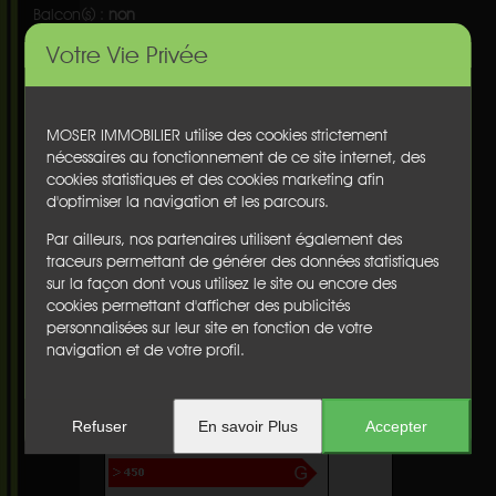
Balcon(s) :
non
Cave :
non
Votre Vie Privée
Garage :
non
Nbre de parking :
1
Chauffage :
individuel
Etage :
nc
MOSER IMMOBILIER utilise des cookies strictement
Ascenseur :
oui
nécessaires au fonctionnement de ce site internet, des
Honoraires :
€
cookies statistiques et des cookies marketing afin
d'optimiser la navigation et les parcours.
Diagnostics
Performance énergétique
:
C
Par ailleurs, nos partenaires utilisent également des
traceurs permettant de générer des données statistiques
sur la façon dont vous utilisez le site ou encore des
cookies permettant d'afficher des publicités
personnalisées sur leur site en fonction de votre
navigation et de votre profil.
Refuser
En savoir Plus
Accepter