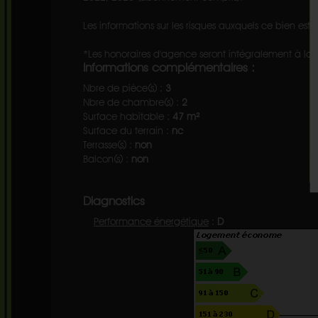
Les informations sur les risques auxquels ce bien est 
*Les honoraires d'agence seront intégralement à la
Informations complémentaires :
Nbre de pièce(s) :
3
Nbre de chambre(s) :
2
Surface habitable :
47 m²
Surface du terrain :
nc
Terrasse(s) :
non
Balcon(s) :
non
Diagnostics
Performance énergétique
:
D