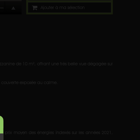
Ajouter à ma sélection
zanine de 10 m², offrant une très belle vue dégagée sur
se couverte exposée au calme.
u prix moyen des énergies indexés sur les années 2021,