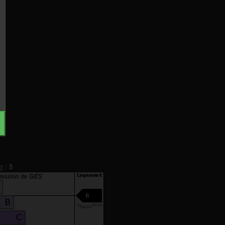
e
:
B