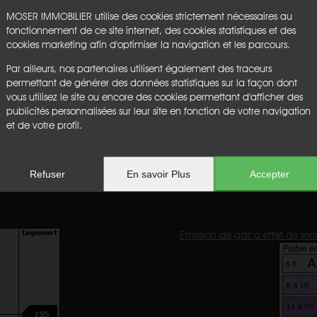
MOSER IMMOBILIER utilise des cookies strictement nécessaires au
exposé sont disponibles sur le site : www.georisques.gouv.fr
fonctionnement de ce site internet, des cookies statistiques et des
cookies marketing afin d'optimiser la navigation et les parcours.
 charge du vendeur.
Par ailleurs, nos partenaires utilisent également des traceurs
permettant de générer des données statistiques sur la façon dont
Cave :
non
vous utilisez le site ou encore des cookies permettant d'afficher des
Garage :
non
publicités personnalisées sur leur site en fonction de votre navigation
Parking :
non
et de votre profil.
Chauffage :
nc
Etage :
3
Ascenseur :
non
Honoraires :
€
Refuser
En savoir Plus
Accepter
Emission de gaz à effet de serr