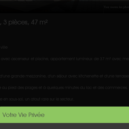
3 pièces, 47 m²
ville
e avec ascenseur et piscine, appartement lumineux de 37 m² avec mez
 d'une grande mezzanine, d'un séjour avec kitchenette et d'une terras
ié au pied des plages et à quelques minutes du lac et des commerces.
en sous-sol, un atout rare sur le secteur.
or.
Votre Vie Privée
our un usage standard : entre 770 euros et 1090 euros sur la base d