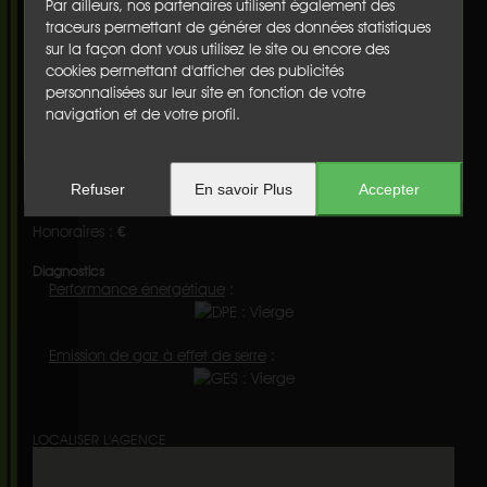
Par ailleurs, nos partenaires utilisent également des
Surface habitable :
48 m²
traceurs permettant de générer des données statistiques
Surface du terrain :
nc
sur la façon dont vous utilisez le site ou encore des
Terrasse(s) :
non
cookies permettant d'afficher des publicités
Balcon :
oui
personnalisées sur leur site en fonction de votre
Cave :
non
navigation et de votre profil.
Garage :
non
Nbre de parking :
1
Chauffage :
individuel
Etage :
2
Refuser
En savoir Plus
Accepter
Ascenseur :
oui
Honoraires :
€
Diagnostics
Performance énergétique
:
Emission de gaz à effet de serre
:
LOCALISER L'AGENCE