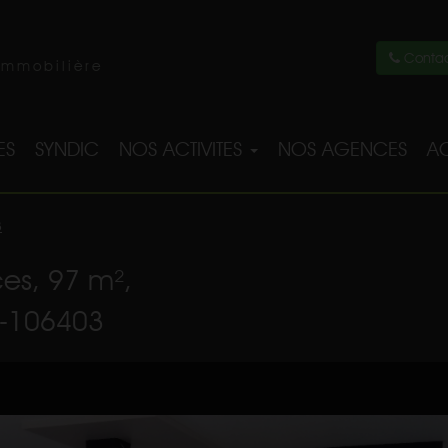
Contac
immobilière
ES
SYNDIC
NOS ACTIVITES
NOS AGENCES
AC
3
es, 97 m²,
1-106403