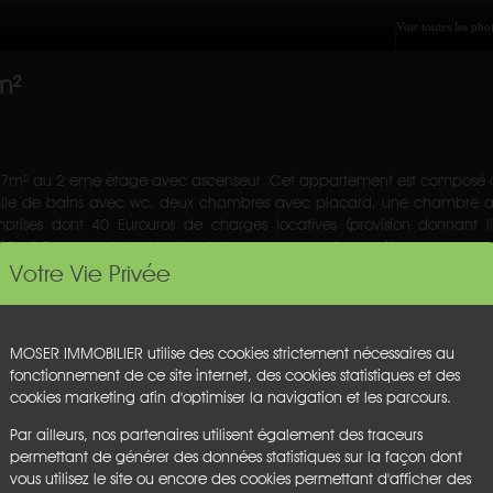
m²
7m² au 2 eme étage avec ascenseur .Cet appartement est composé d'
alle de bains avec wc, deux chambres avec placard, une chambre av
prises dont 40 Eurouros de charges locatives (provision donnant l
92.48 Euro pour l'état des lieuxhttp://www.moser-immobilier.com
Votre Vie Privée
Cave :
oui
Nbre de garage :
1
Nbre de parking :
2
MOSER IMMOBILIER utilise des cookies strictement nécessaires au
Chauffage :
individuel
fonctionnement de ce site internet, des cookies statistiques et des
Etage :
2
cookies marketing afin d'optimiser la navigation et les parcours.
Ascenseur :
oui
Honoraires :
€
Par ailleurs, nos partenaires utilisent également des traceurs
permettant de générer des données statistiques sur la façon dont
vous utilisez le site ou encore des cookies permettant d'afficher des