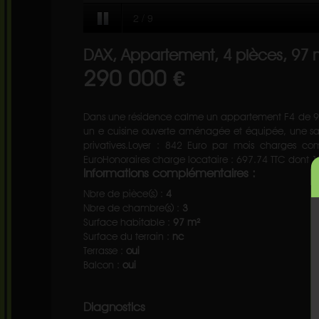
DAX, Appartement, 4 pièces, 97 
290 000 €
Dans une résidence calme un appartement F4 de 9
un e cuisine ouverte aménagée et équipée, une s
privatives.Loyer : 842 Euro par mois charges com
EuroHonoraires charge locataire : 697.74 TTC dont 1
Informations complémentaires :
Nbre de pièce(s) :
4
Nbre de chambre(s) :
3
Surface habitable :
97 m²
Surface du terrain :
nc
Terrasse :
oui
Balcon :
oui
Diagnostics