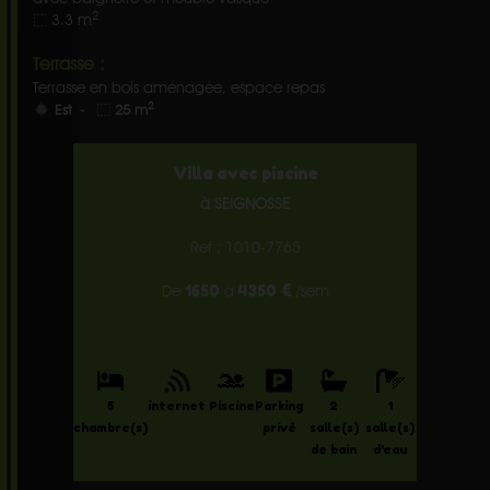
2
3.3 m
Terrasse :
Terrasse en bois aménagée, espace repas
2
Est -
25 m
Villa avec piscine
à SEIGNOSSE
Ref : 1010-7765
1650
4350 €
De
à
/sem
5
internet
Piscine
Parking
2
1
chambre(s)
privé
salle(s)
salle(s)
de bain
d'eau