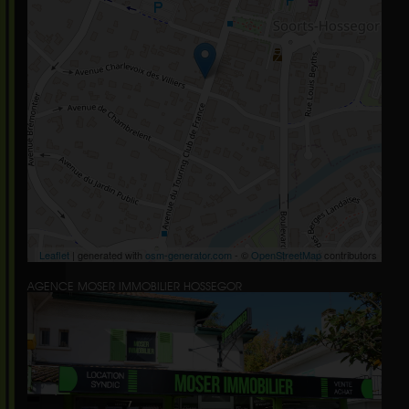
Leaflet
| generated with
osm-generator.com
- ©
OpenStreetMap
contributors
AGENCE MOSER IMMOBILIER HOSSEGOR