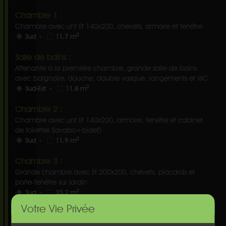
Chambre 1 :
Chambre avec unt lit 140x200, chevets, armoire et fenêtre
2
Sud -
11.7 m
Salle de bains :
Attenante à la première chambre, grande salle de bains
avec baignoire, douche, double vasque, rangements et WC.
2
Sud-Est -
11.8 m
Chambre 2 :
Chambre avec unt lit 140x200, armoire, fenêtre et cabinet
de toilettes (lavabo+bidet)
2
Sud -
11.9 m
Chambre 3 :
Grande chambre avec lit 200x200, chevets, placards et
porte-fenêtre sur jardin
2
Sud -
23.2 m
Votre Vie Privée
Salle d'eau :
Sall d'eau avec grande douche, double vasque, fenêtres,