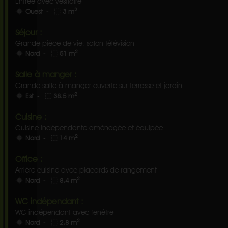
Entrée avec vestiaire
2
Ouest -
3 m
Séjour :
Grande pièce de vie, salon télévision
2
Nord -
51 m
Salle à manger :
Grande salle à manger ouverte sur terrasse et jardin
2
Est -
38.5 m
Cuisine :
Cuisine indépendante aménagée et équipée
2
Nord -
14 m
Office :
Arrière cuisine avec placards de rangement
2
Nord -
8.4 m
WC indépendant :
WC indépendant avec fenêtre
2
Nord -
2.8 m