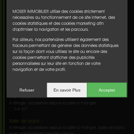
sèche serviettes et WC séparé
2
Ouest -
12.3 m
MOSER IMMOBILIER utilise des cookies strictement
nécessaires au fonctionnement de ce site internet, des
Chambre 4 :
cookies statistiques et des cookies marketing afin
d'optimiser la navigation et les parcours.
À l'étage, accessible depuis la salle à manger, chambre un
lit 140x200, chevets, fenêtre, placards et cabinet de toilette
Par ailleurs, nos partenaires utilisent également des
(lavabo+bidet)
traceurs permettant de générer des données statistiques
2
Est -
9.2 m
sur la façon dont vous utilisez le site ou encore des
cookies permettant d'afficher des publicités
Chambre 5 :
personnalisées sur leur site en fonction de votre
À l'étage, accessible depuis la salle à manger, chambre
navigation et de votre profil.
mansardée avec un lit 160x200, commode, fenêtre de toit
avec store occultant
2
22 m
Refuser
En savoir Plus
Accepter
WC indépendant :
À l'étage, accessible depuis la salle à manger
2
0.8 m
Salle de bains :
À l'étage, accessible depuis la salle à manger, salle de bains
avec baignoire et meuble vasque