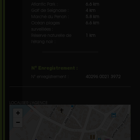
Atlantic Park :
6.6 km
Golf de Seignosse :
4 km
Marché du Penon :
5.8 km
Océan plages
6.6 km
surveillées :
Réserve naturelle de
1 km
l'étang noir :
N° Enregistrement :
N° enregistrement :
40296 0021 3972
LOCALISER L'AGENCE
+
−