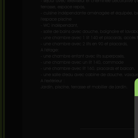
- séjour avec téléviseur et cheminée décorative (n
terrasse, espace repas,
- cuisine indépendante aménagée et équipée, b
l'espace piscine
- WC indépendant,
- salle de bains avec douche, baignoire et lavab
- une chambre avec 1 lit 140 et placards, accès t
- une chambre avec 2 lits en 90 et placards,
A l'étage:
- une chambre enfant avec lits superposés,
- une chambre avec un lit 140, commode
- une chambre avec lit 160, placards et balcon,
- une salle d'eau avec cabine de douche, vasque
A l'extérieur :
Jardin, piscine, terrasse et mobilier de jardin.