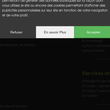
permettant de générer des données statistiques sur la façon dont
Sèche-linge
vous utilisez le site ou encore des cookies permettant d'afficher des
Télévision
publicités personnalisées sur leur site en fonction de votre navigation
Terrasse
et de votre profil.
lisable), espace repas, accès
Caractérist
Refuser
En savoir Plus
Accepter
5
chambre(s)
cès jardin et piscine.
Surface habitable
Surface terrain :
Services et
Ménage Fin de Sé
Kit Draps 1 perso
Kit Draps 2 perso
Kit Toilette
 douche et lavabo