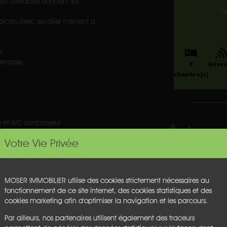
on utilisable) donnant sur
D
alcon avec escalier menant à
o,
errasse,
5
inter
chambre(s)
 et WC sanibroyeur
Équipement
Votre Vie Privée
Barbecue
Bouilloire
Four
Jardin
MOSER IMMOBILIER utilise des cookies strictement nécessaires au
Lave-Linge
fonctionnement de ce site internet, des cookies statistiques et des
Lave-vaisselle
cookies marketing afin d'optimiser la navigation et les parcours.
Micro-ondes
Par ailleurs, nos partenaires utilisent également des traceurs
Piscine