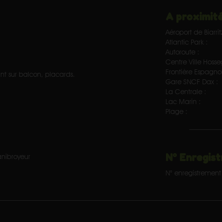
A proximité
Aéroport de Biarrit
Atlantic Park :
Autoroute :
Centre Ville Hosse
Frontière Espagnol
nt sur balcon, placards.
Gare SNCF Dax :
La Centrale :
Lac Marin :
Plage :
N° Enregist
anibroyeur
N° enregistrement 