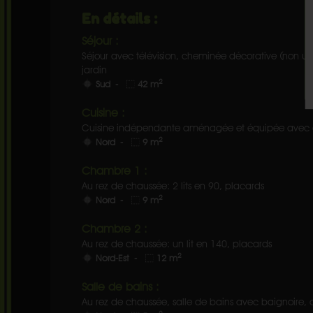
En détails :
Séjour :
Séjour avec télévision, cheminée décorative (non uti
jardin
2
Sud -
42 m
Cuisine :
Cuisine indépendante aménagée et équipée avec ac
2
Nord -
9 m
Chambre 1 :
Au rez de chaussée: 2 lits en 90, placards
2
Nord -
9 m
Chambre 2 :
Au rez de chaussée: un lit en 140, placards
2
Nord-Est -
12 m
Salle de bains :
Au rez de chaussée, salle de bains avec baignoire,