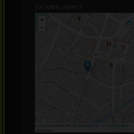
LOCALISER L'AGENCE
+
−
Leaflet
| generated with
osm-generator.com
- ©
OpenStreetMap
contributors