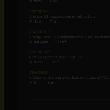
2
Nord -
5 m
Chambre 3 :
A l'étage: 2 lits supperposés et petit balcon
2
Nord -
7 m
Chambre 4 :
A l'étage, chambre parentale avec lit en 160 donna
2
Sud-Ouest -
13 m
Chambre 5 :
A l'étage chambre avec un lit 140
2
Nord -
10 m
Salle d'eau :
A l'étage: salle d'eau avec douche, vasque et WC s
2
Est -
3 m