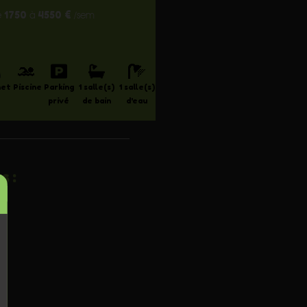
1750
4550 €
e
à
/sem
net
Piscine
Parking
1 salle(s)
1 salle(s)
privé
de bain
d'eau
s :