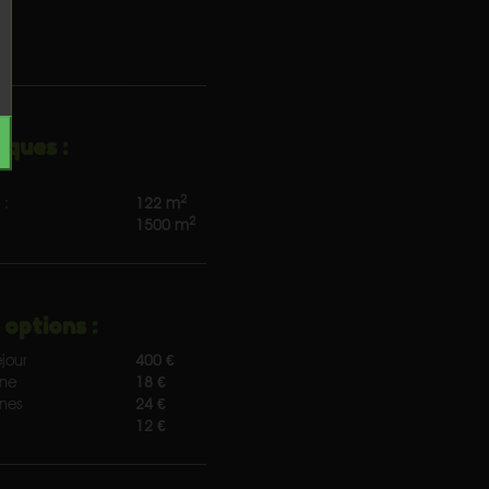
iques :
2
 :
122 m
2
1500 m
 options :
jour
400 €
nne
18 €
nnes
24 €
12 €