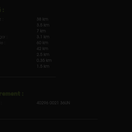
 :
z :
38 km
3.5 km
7 km
gor :
3.1 km
e :
60 km
42 km
2.5 km
0.35 km
1.5 km
rement :
:
40296 0021 36UN