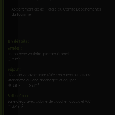
Appartement classé 1 étoile au Comité Départemental
du Tourisme
En détails :
Entrée :
Entrée avec vestiaire, placard à balai
2
3 m
Séjour :
Pièce de vie avec salon télévision ouvert sur terrasse,
kitchenette ouverte aménagée et équipée
2
Est -
15.2 m
Salle d'eau :
Salle d'eau avec cabine de douche, lavabo et WC
2
3.9 m