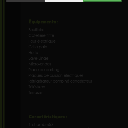
Équipements :
Bouilloire
Cafetière filtre
Four électrique
Grille pain
Hotte
Lave-Linge
Micro-ondes
Place de parking
Plaques de cuisson électriques
Réfrigérateur combiné congélateur
Télévision
Terrasse
Caractéristiques :
1
chambre(s)