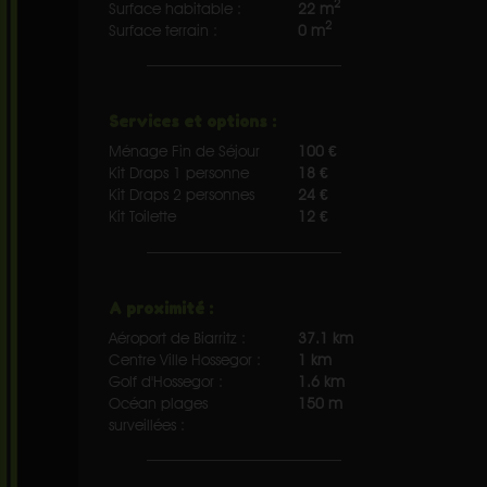
2
Surface habitable :
22 m
2
Surface terrain :
0 m
Services et options :
Ménage Fin de Séjour
100 €
Kit Draps 1 personne
18 €
Kit Draps 2 personnes
24 €
Kit Toilette
12 €
A proximité :
Aéroport de Biarritz :
37.1 km
Centre Ville Hossegor :
1 km
Golf d'Hossegor :
1.6 km
Océan plages
150 m
surveillées :