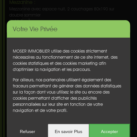
Mezzanine :
Mezzanine avec espace nuit, 2 couchages 80x190 sur
double sommier
2
11.5 m
Votre Vie Privée
Terrasse :
Terrasse avec espace repas et store banne
2
9.4 m
MOSER IMMOBILIER utilise des cookies strictement
nécessaires au fonctionnement de ce site internet, des
cookies statistiques et des cookies marketing afin
Appartement
d'optimiser la navigation et les parcours.
à CAPBRETON
Par ailleurs, nos partenaires utilisent également des
Ref : 240-7765
traceurs permettant de générer des données statistiques
sur la façon dont vous utilisez le site ou encore des
400
1000 €
De
à
/sem
cookies permettant d'afficher des publicités
personnalisées sur leur site en fonction de votre
navigation et de votre profil.
1 chambre(s)
Parking privé
1 salle(s) d'eau
Refuser
En savoir Plus
Accepter