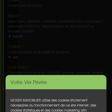
Entrée :
Entrée avec placards
Séjour :
Séjour avec télévision, canapé convertible pour couchage 2
personnes (140x190), espace repas, le tout donnant sur
terrasse couverte
Sud-Est
Cuisine :
Cuisine ouverte aménagée et équipée
Sud
Chambre 1 :
Chambre avec un lit en 160x200, chevets, placards, fenêtre
Sud
Votre Vie Privée
Salle d'eau :
Salle d'eau attenante à la chambre, grande douche,
vasque, sèche-serviettes, rangements
MOSER IMMOBILIER utilise des cookies strictement
nécessaires au fonctionnement de ce site internet, des
Terrasse couverte :
cookies statistiques et des cookies marketing afin