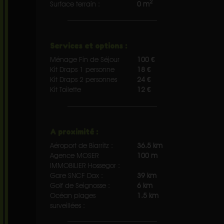
2
Surface terrain :
0 m
Services et options :
Ménage Fin de Séjour
100 €
Kit Draps 1 personne
18 €
Kit Draps 2 personnes
24 €
Kit Toilette
12 €
A proximité :
Aéroport de Biarritz :
36.5 km
Agence MOSER
100 m
IMMOBILIER Hossegor :
Gare SNCF Dax :
39 km
Golf de Seignosse :
6 km
Océan plages
1.5 km
surveillées :