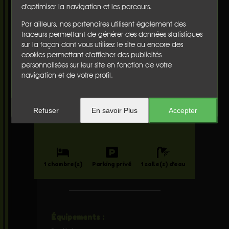
Terrasse couverte avec espace repas
d'optimiser la navigation et les parcours.
Sud-Est
Par ailleurs, nos partenaires utilisent également des
traceurs permettant de générer des données statistiques
sur la façon dont vous utilisez le site ou encore des
cookies permettant d'afficher des publicités
Appartement
personnalisées sur leur site en fonction de votre
à HOSSEGOR
navigation et de votre profil.
Ref : 410-7765
550
1290 €
De
à
/sem
Refuser
En savoir Plus
Accepter
1 chambre(s)
Parking privé
1 salle(s) d'eau
Équipements :