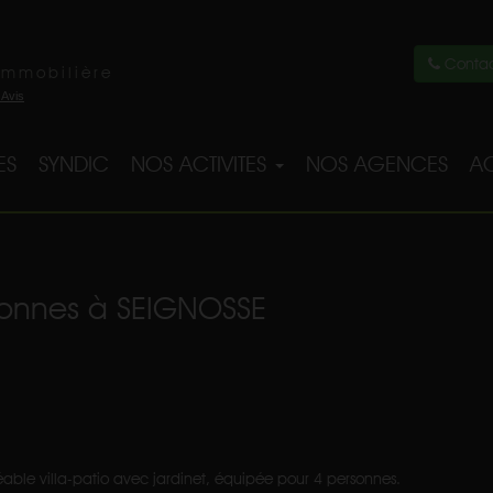
Contac
immobilière
ES
SYNDIC
NOS ACTIVITES
NOS AGENCES
AC
rsonnes à SEIGNOSSE
réable villa-patio avec jardinet, équipée pour 4 personnes.