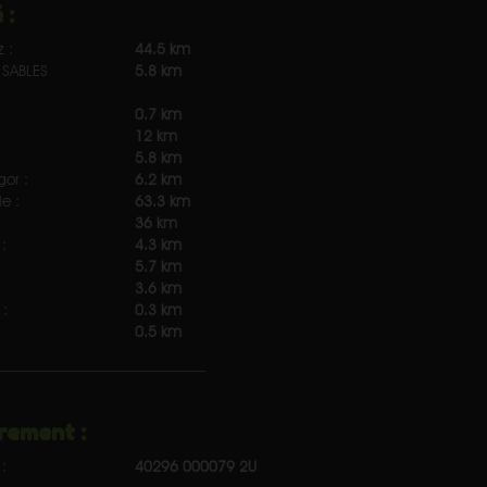
 :
z :
44.5 km
SABLES
5.8 km
0.7 km
12 km
5.8 km
gor :
6.2 km
e :
63.3 km
36 km
:
4.3 km
5.7 km
3.6 km
:
0.3 km
0.5 km
rement :
:
40296 000079 2U