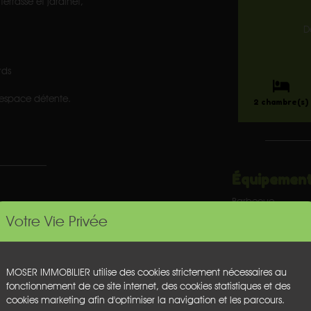
terrasse et jardinet,
D
rds
t espace détente.
2 chambre(s)
Équipement
Barbecue
Grille pain
Votre Vie Privée
Jardin
et jardin
Lave-Linge
Lave-vaisselle
Machine à café fil
MOSER IMMOBILIER utilise des cookies strictement nécessaires au
Micro-ondes
fonctionnement de ce site internet, des cookies statistiques et des
Plaques à inducti
cookies marketing afin d'optimiser la navigation et les parcours.