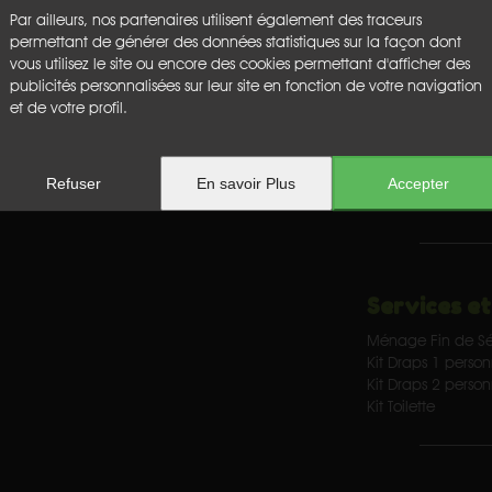
Télévision
Par ailleurs, nos partenaires utilisent également des traceurs
Terrasse
permettant de générer des données statistiques sur la façon dont
vous utilisez le site ou encore des cookies permettant d'afficher des
publicités personnalisées sur leur site en fonction de votre navigation
et de votre profil.
Caractérist
2
chambre(s)
ds
Surface habitable
Refuser
En savoir Plus
Accepter
Surface terrain :
Services et
Ménage Fin de Sé
Kit Draps 1 perso
Kit Draps 2 perso
Kit Toilette