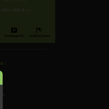
Ref : 416-7765
550
1350 €
e
à
/sem
Parking privé
1 salle(s) d'eau
s :
tre
on