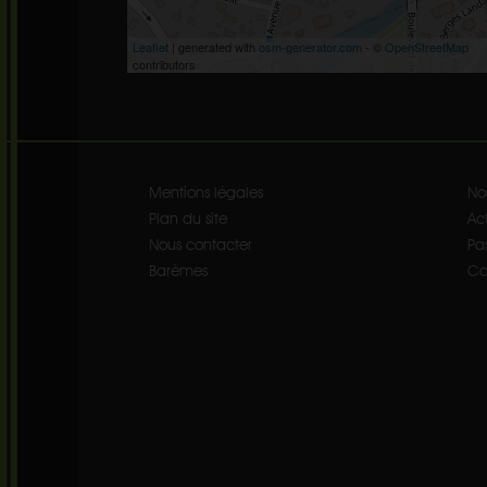
Leaflet
| generated with
osm-generator.com
- ©
OpenStreetMap
contributors
Mentions légales
No
Plan du site
Act
Nous contacter
Pa
Barèmes
Co