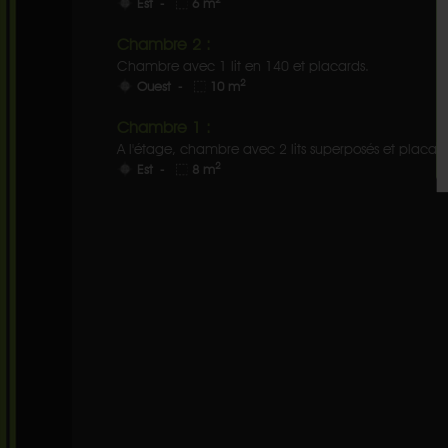
Est -
6 m
Chambre 2 :
Chambre avec 1 lit en 140 et placards.
2
Ouest -
10 m
Chambre 1 :
A l'étage, chambre avec 2 lits superposés et placar
2
Est -
8 m