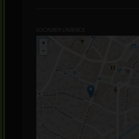
LOCALISER L'AGENCE
+
−