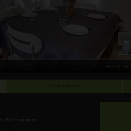
Géolocalisation
viron 50m² comprend :