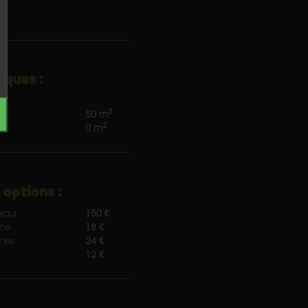
iques :
2
 :
50 m
2
0 m
 options :
jour
150 €
nne
18 €
nnes
24 €
12 €