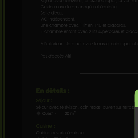
Séjour avec télévision, et espace repas, ouvert sur 
Cuisine ouverte aménagée et équipée,
Salle d'eau,
WC indépendant,
Une chambre avec 1 lit en 140 et placards,
1 chambre enfant avec 2 lits superposés et placa
A l'extérieur : Jardinet avec terrasse, coin repas e
Pas d'accès Wifi
En détails :
Séjour :
Séjour avec télévision, coin repas, ouvert sur terrasse 
2
Ouest -
20 m
Cuisine :
Cuisine ouverte équipée
2