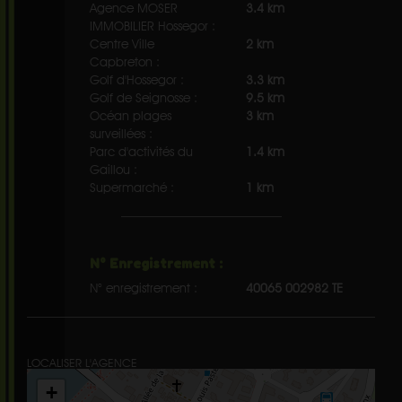
Agence MOSER
3.4 km
IMMOBILIER Hossegor :
Centre Ville
2 km
Capbreton :
Golf d'Hossegor :
3.3 km
Golf de Seignosse :
9.5 km
Océan plages
3 km
surveillées :
Parc d'activités du
1.4 km
Gaillou :
Supermarché :
1 km
N° Enregistrement :
N° enregistrement :
40065 002982 TE
LOCALISER L'AGENCE
+