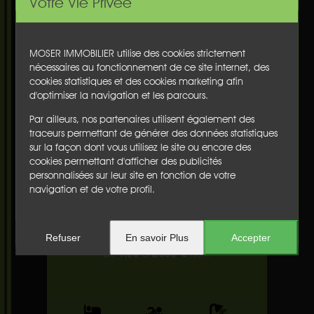
Votre Vie Privée
Cellier :
Cellier communicant avec la maison, espace de rangement
MOSER IMMOBILIER utilise des cookies strictement
(pour vélos par exemple), lave-linge
nécessaires au fonctionnement de ce site internet, des
2
Sud-Ouest -
12 m
cookies statistiques et des cookies marketing afin
d'optimiser la navigation et les parcours.
Terrasse :
Par ailleurs, nos partenaires utilisent également des
Store banne, espace repas, salon de jardin
traceurs permettant de générer des données statistiques
Sud-Ouest
sur la façon dont vous utilisez le site ou encore des
cookies permettant d'afficher des publicités
personnalisées sur leur site en fonction de votre
Maison avec piscine
navigation et de votre profil.
à CAPBRETON
Ref : 600-7765
Refuser
En savoir Plus
Accepter
1150
2850 €
De
à
/sem