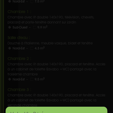
2
Nord-Est -
7.5 m
Chambre 1 :
Chambre avec lit double 140x190, télévision, chevets,
placard et porte-fenêtre donnant sur jardin
2
Sud-Ouest -
9.9 m
Salle d'eau :
Douche à l'italienne, meuble vasque, bidet et fenêtre
2
Nord-Est -
4.3 m
Chambre 2 :
Chambre avec lit double 140x190, placard et fenêtre. Accès
à un cabinet de toilette (lavabo +WC) partagé avec la
troisième chambre
2
Nord-Est -
9.5 m
Chambre 3 :
Chambre avec lit double 140x190, placard et fenêtre. Accès
à un cabinet de toilette (lavabo +WC) partagé avec la
seconde chambre
2
Sud-Ouest -
9.5 m