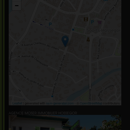
−
Leaflet
| generated with
osm-generator.com
- ©
OpenStreetMap
contributors
AGENCE MOSER IMMOBILIER HOSSEGOR