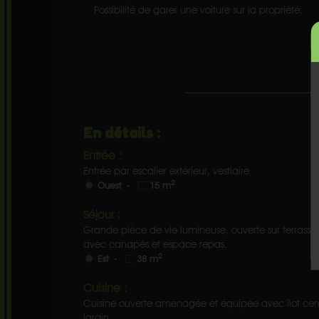
Possibilité de garer une voiture sur la propriété.
En détails :
Entrée :
Entrée par escalier extérieur, vestiaire
2
Ouest -
15 m
Séjour :
Grande pièce de vie lumineuse, ouverte sur terrasse et
avec canapés et espace repas.
2
Est -
38 m
Cuisine :
Cuisine ouverte aménagée et équipée avec îlot centra
jardin