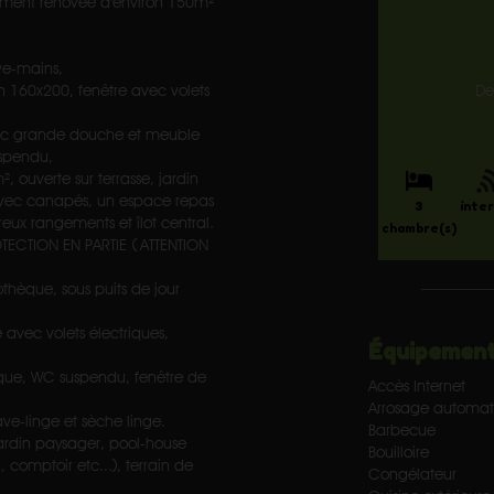
èrement rénovée d'environ 150m²
ve-mains,
 160x200, fenêtre avec volets
D
vec grande douche et meuble
uspendu,
 ouverte sur terrasse, jardin
n avec canapés, un espace repas
3
inte
x rangements et îlot central.
chambre(s)
OTECTION EN PARTIE ( ATTENTION
thèque, sous puits de jour
avec volets électriques,
Équipement
que, WC suspendu, fenêtre de
Accès Internet
Arrosage automat
ave-linge et sèche linge.
Barbecue
jardin paysager, pool-house
Bouilloire
 comptoir etc...), terrain de
Congélateur