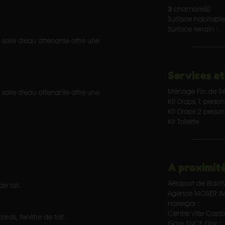
3
chambre(s)
Surface habitable
Surface terrain :
salle d'eau attenante offre une
Services et
Ménage Fin de Sé
salle d'eau attenante offre une
Kit Draps 1 perso
Kit Draps 2 perso
Kit Toilette
A proximité
Aéroport de Biarrit
e toit.
Agence MOSER IM
Hossegor :
Centre Ville Capb
rds, fenêtre de toit.
Gare SNCF Dax :