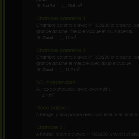
2
Sud-Est -
23.5 m
Chambre parentale 1 :
Chambre parentale avec lit 160x200 et dressing. Sa 
grande douche, meuble vasque et WC suspendu
2
Ouest -
12 m
Chambre parentale 2 :
Chambre parentale avec lit 160x200 et dressing. Sa 
grande douche et meuble avec double vasque.
2
Ouest -
11.7 m
WC indépendant :
Au rez-de-chaussée, avec lave-mains.
2
2.4 m
Pièce palière :
A l'étage, pièce palière avec coin lecture et fenêtre d
Chambre 3 :
A l'étage, chambre avec lit 160x200, chevets et placa