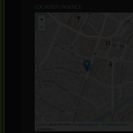
LOCALISER L'AGENCE
+
−
Leaflet
| generated with
osm-generator.com
- ©
OpenStreetMap
contributors