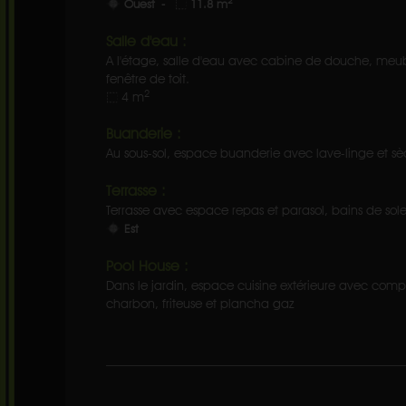
2
Ouest -
11.8 m
Salle d'eau :
A l'étage, salle d'eau avec cabine de douche, me
fenêtre de toit.
2
4 m
Buanderie :
Au sous-sol, espace buanderie avec lave-linge et sè
Terrasse :
Terrasse avec espace repas et parasol, bains de solei
Est
Pool House :
Dans le jardin, espace cuisine extérieure avec comp
charbon, friteuse et plancha gaz