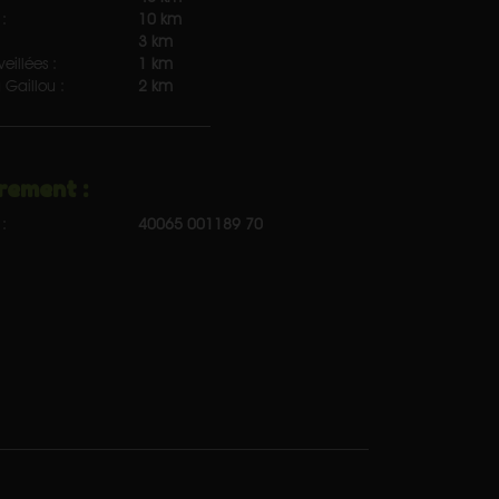
:
10 km
3 km
eillées :
1 km
 Gaillou :
2 km
rement :
:
40065 001189 70