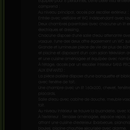
Équipée pour 6 personnes, cette belle villa enti
comprend :
Au niveau principal, accès par escalier extérieur :
Entrée avec vestiaire et WC indépendant avec la
Deux chambres parentales avec chacune un lit en
électriques et dressing.
Chacune dispose d'une salle d'eau attenante a
vasque, l'une des deux offre également un WC s
Grande et lumineuse pièce de vie de plus de 60m²,
et piscine et disposant d'un coin salon télévisio
et une cuisine aménagée et équipée avec nombreu
À l'étage, accès par un escalier intérieur SANS PR
AUX ENFANTS) :
La pièce palière dispose d'une banquette et biblio
avec fenêtre de toit,
Une chambre avec un lit 160x200, chevet, fenêtre 
placards,
Salle d'eau avec cabine de douche, meuble vas
toit.
Au niveau inférieur se trouve la buanderie, avec l
À l'extérieur : Terrasse aménagée, espace repas, 
offrant une cuisine d'extérieur (barbecue, plancha,
boules, piscine chauffée sécurisée avec alarme.