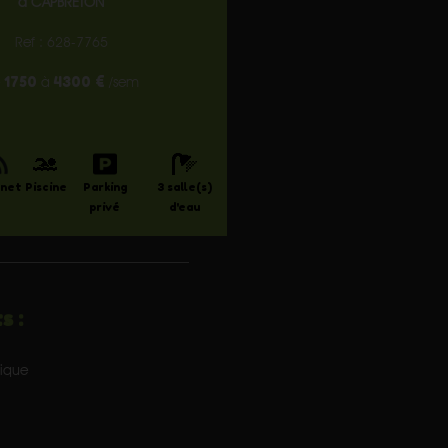
à CAPBRETON
Ref : 628-7765
1750
4300 €
e
à
/sem
rnet
Piscine
Parking
3 salle(s)
privé
d'eau
s :
ique