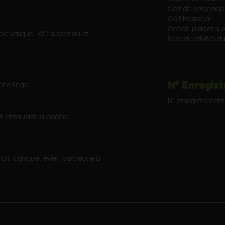
Golf de Seignosse 
Golf Hossegor :
Océan plages surv
uble vasque, WC suspendu et
Parc d'activités du
N° Enregist
che linge
N° enregistrement 
l entourant la piscine
toir, canapé, évier, barbecue à