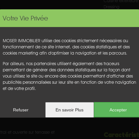
Cuisine extérieure
Dressing
Four
Votre Vie Privée
Grille pain
Hotte
Jardin
Lave-Linge
MOSER IMMOBILIER utilise des cookies strictement nécessaires au
Lave-vaisselle
fonctionnement de ce site internet, des cookies statistiques et des
Machine à Café N
cookies marketing afin d'optimiser la navigation et les parcours.
Micro-ondes
Piscine chauffée
Par ailleurs, nos partenaires utilisent également des traceurs
Plancha à gaz
permettant de générer des données statistiques sur la façon dont
Plaque à inductio
vous utilisez le site ou encore des cookies permettant d'afficher des
Portail électrique
publicités personnalisées sur leur site en fonction de votre navigation
Réfrigérateur
et de votre profil.
Sèche-linge
Télévision
 jardin, offrant salon télévision
Terrasse
Refuser
En savoir Plus
Accepter
l et ouverte sur terrasse et
Caractérist