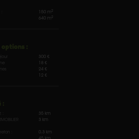
2
 :
150 m
2
640 m
 options :
jour
300 €
nne
18 €
nnes
24 €
12 €
 :
z :
35 km
MOBILIER
3 km
reton :
0.3 km
45 km