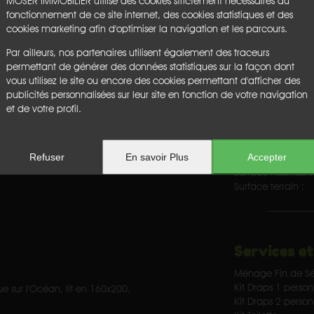
MOSER IMMOBILIER utilise des cookies strictement nécessaires au
Machine à café fil
fonctionnement de ce site internet, des cookies statistiques et des
Micro-ondes
cookies marketing afin d'optimiser la navigation et les parcours.
Place de parking
Plaques vitrocéra
Par ailleurs, nos partenaires utilisent également des traceurs
Télévision
permettant de générer des données statistiques sur la façon dont
Terrasse
vous utilisez le site ou encore des cookies permettant d'afficher des
publicités personnalisées sur leur site en fonction de votre navigation
et de votre profil.
e salon télévision et espace
Caractérist
Refuser
En savoir Plus
Accepter
3
chambre(s)
Surface habitable
Surface terrain :
Services et
Ménage Fin de Sé
Kit Draps 1 perso
 sur l'Océan, lit en 160x200,
Kit Draps 2 perso