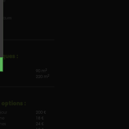
tre
miques
iques :
2
 :
90 m
2
220 m
 options :
jour
200 €
nne
18 €
nnes
24 €