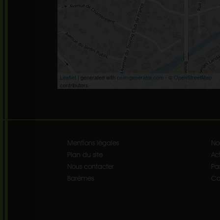
Leaflet
| generated with
osm-generator.com
- ©
OpenStreetMap
contributors
Mentions légales
No
Plan du site
Act
Nous contacter
Pa
Barèmes
Co