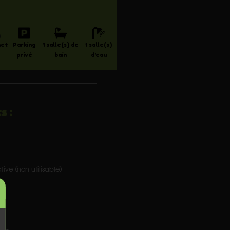
net
Parking
1 salle(s) de
1 salle(s)
privé
bain
d'eau
s :
ve (non utilisable)