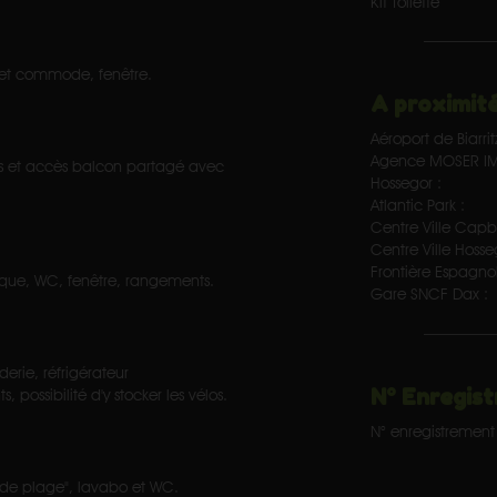
Kit Toilette
 et commode, fenêtre.
A proximité
Aéroport de Biarrit
Agence MOSER IM
ds et accès balcon partagé avec
Hossegor :
Atlantic Park :
Centre Ville Capb
Centre Ville Hosse
Frontière Espagnol
sque, WC, fenêtre, rangements.
Gare SNCF Dax :
erie, réfrigérateur
N° Enregist
ossibilité d'y stocker les vélos.
N° enregistrement 
r de plage", lavabo et WC.