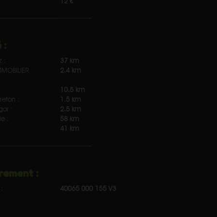
12 €
 :
z :
37 km
MOBILIER
2.4 km
10.5 km
reton :
1.5 km
gor :
2.5 km
e :
58 km
41 km
rement :
:
40065 000 155 V3