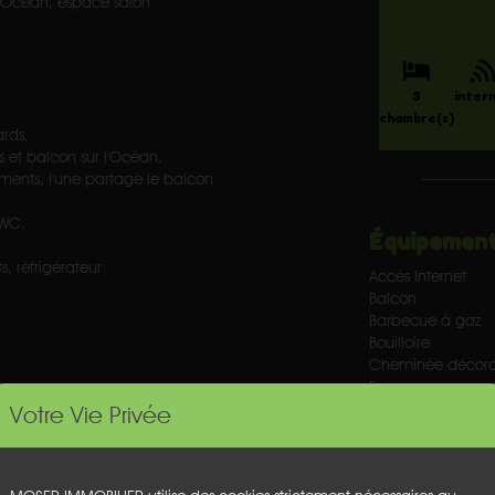
l'Océan, espace salon
3
inter
chambre(s)
rds,
 et balcon sur l'Océan,
ents, l'une partage le balcon
 WC.
Équipement
 réfrigérateur
Accès Internet
Balcon
Barbecue à gaz
Bouilloire
Cheminée décorati
Four
Grille pain
Votre Vie Privée
Hotte
Lave-Linge
Lave-vaisselle