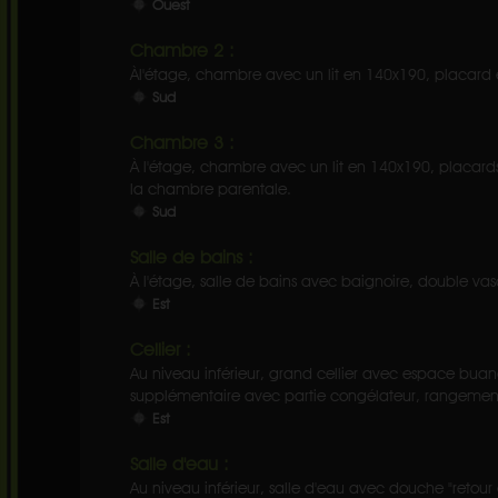
Ouest
Chambre 2 :
Àl'étage, chambre avec un lit en 140x190, placard
Sud
Chambre 3 :
À l'étage, chambre avec un lit en 140x190, placar
la chambre parentale.
Sud
Salle de bains :
À l'étage, salle de bains avec baignoire, double va
Est
Cellier :
Au niveau inférieur, grand cellier avec espace buand
supplémentaire avec partie congélateur, rangements, p
Est
Salle d'eau :
Au niveau inférieur, salle d'eau avec douche "retou