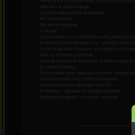
Pièce de vie lumineuse avec magnifique vue sur 
télévision et espace repas,
Cuisine indépendante et équipée,
WC indépendant
Terrasse aménagée.
A l'étage :
Couloir menant aux chambres avec grands placa
Chambre parentale avec lit en 160x200, placards
2 chambres avec chacune un lit double et rangem
avec la chambre parentale,
Salle de bains avec baignoire, double vasque et
Au niveau inférieur :
Grand cellier avec espace buanderie, rangements,
supplémentaire avec partie congélateur,
Salle d'eau "retour de plage" avec WC.
A l'extérieur : Terrasses et mobilier de jardin.
Possibilité de garer 2 voitures sur le terrain.