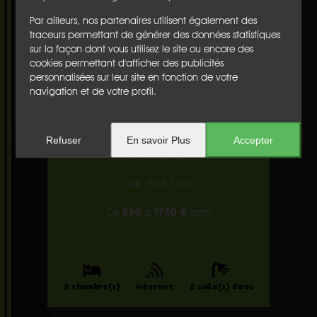
WC indépendant :
Par ailleurs, nos partenaires utilisent également des
Avec fenêtre
traceurs permettant de générer des données statistiques
2
2.3 m
sur la façon dont vous utilisez le site ou encore des
cookies permettant d'afficher des publicités
Balcon :
personnalisées sur leur site en fonction de votre
Vue sur l'océan, mobilier de jardin
navigation et de votre profil.
Sud
Appartement
Refuser
En savoir Plus
Accepter
à HOSSEGOR
Ref : 664-7765
890
1750 €
De
à
/sem
2 chambre(s)
internet
2 salle(s) d'eau