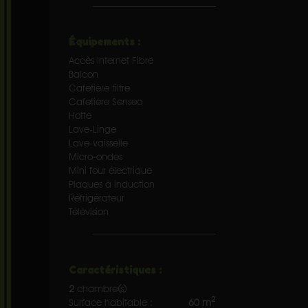
Équipements :
Accès Internet Fibre
Balcon
Cafetière filtre
Cafetière Senseo
Hotte
Lave-Linge
Lave-vaisselle
Micro-ondes
Mini four électrique
Plaques à induction
Réfrigérateur
Télévision
Caractéristiques :
2
chambre(s)
2
Surface habitable :
60 m