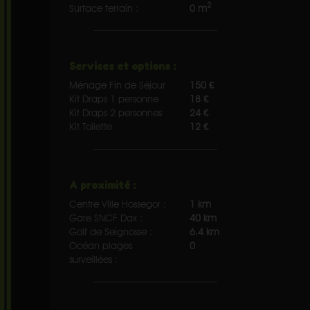
2
Surface terrain :
0 m
Services et options :
Ménage Fin de Séjour
150 €
Kit Draps 1 personne
18 €
Kit Draps 2 personnes
24 €
Kit Toilette
12 €
A proximité :
Centre Ville Hossegor :
1 km
Gare SNCF Dax :
40 km
Golf de Seignosse :
6.4 km
Océan plages
0
surveillées :