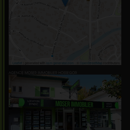
Leaflet
| generated with
osm-generator.com
- ©
OpenStreetMap
contributors
AGENCE MOSER IMMOBILIER HOSSEGOR