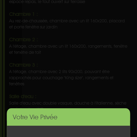
espace repas, le tout ouvert sur terrasse
Chambre 1 :
Au rez-de-chaussée, chambre avec un lit 160x200, placard
et porte fenêtre sur jardin
Chambre 2 :
A l'étage, chambre avec un lit 160x200, rangements, fenêtre
et fenêtre de toit
Chambre 3 :
A l'étage, chambre avec 2 lits 90x200, pouvant être
rapprochés pour couchage "King size", rangements et
fenêtres
Salle d'eau :
Salle d'eau avec double vasque, douche à l'italienne, sèche
serviette et un WC
Votre Vie Privée
Salle d'eau 2 :
A l'étage, sallle d'eau avec une grande douche, une vasque,
un WC et un sèche serviette