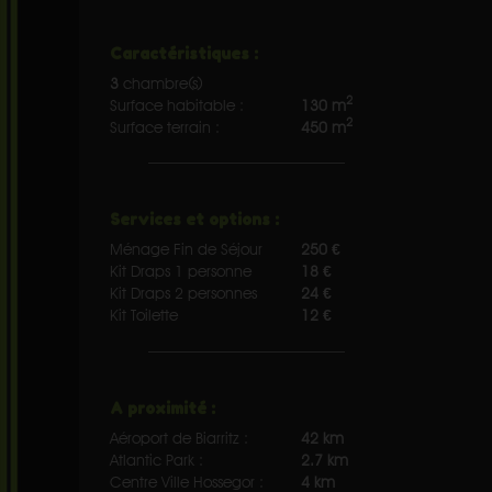
Caractéristiques :
3
chambre(s)
2
Surface habitable :
130 m
2
Surface terrain :
450 m
Services et options :
Ménage Fin de Séjour
250 €
Kit Draps 1 personne
18 €
Kit Draps 2 personnes
24 €
Kit Toilette
12 €
A proximité :
Aéroport de Biarritz :
42 km
Atlantic Park :
2.7 km
Centre Ville Hossegor :
4 km