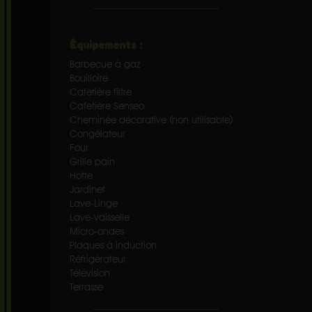
Équipements :
Barbecue à gaz
Bouilloire
Cafetière filtre
Cafetière Senseo
Cheminée décorative (non utilisable)
Congélateur
Four
Grille pain
Hotte
Jardinet
Lave-Linge
Lave-vaisselle
Micro-ondes
Plaques à induction
Réfrigérateur
Télévision
Terrasse