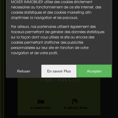
MOSER IMMOBILIER utilise des cookies strictement
nécessaires au fonctionnement de ce site internet, des
Mezzanine :
cookies statistiques et des cookies marketing afin
Coin lecture avec canapé, puit de lumière grâce aux deux
d'optimiser la navigation et les parcours.
velux et une bibliothèque
Par ailleurs, nos partenaires utilisent également des
Dégagement :
traceurs permettant de générer des données statistiques
Un placard avec un lave linge se trouve dans le couloir
sur la façon dont vous utilisez le site ou encore des
cookies permettant d'afficher des publicités
personnalisées sur leur site en fonction de votre
Villa
navigation et de votre profil.
à SEIGNOSSE
Ref : 625-7765
Refuser
En savoir Plus
Accepter
1250
2500 €
De
à
/sem
3 chambre(s)
2 salle(s) d'eau