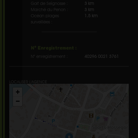
Golf de Seignosse :
3 km
Marché du Penon :
3 km
Océan plages
1.5 km
surveillées :
N° Enregistrement :
N° enregistrement :
40296 0021 3761
LOCALISER L'AGENCE
+
−