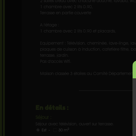
2 salles d'eau avec chacune douche, lavabo, wc
1 chambre avec 2 lits 0.90,
Terrasse en partie couverte
A l'étage :
1 chambre avec 2 lits 0.90 et placards,
Equipement : Télévision, cheminée, lave-linge, lav
plaques de cuisson à induction, cafetière filtre, bo
terrasse, jardin.
Pas d'accès Wifi.
Maison classée 3 étoiles au Comité Départementa
En détails :
Séjour :
Séjour avec télévision, ouvert sur terrasse.
2
Est -
30 m