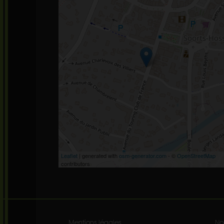
Leaflet
| generated with
osm-generator.com
- ©
OpenStreetMap
contributors
Mentions légales
No