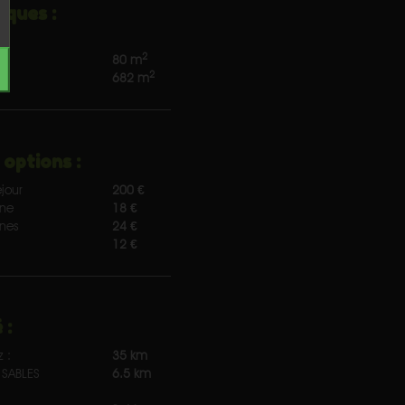
iques :
2
 :
80 m
2
682 m
 options :
jour
200 €
nne
18 €
nnes
24 €
12 €
 :
z :
35 km
SABLES
6.5 km