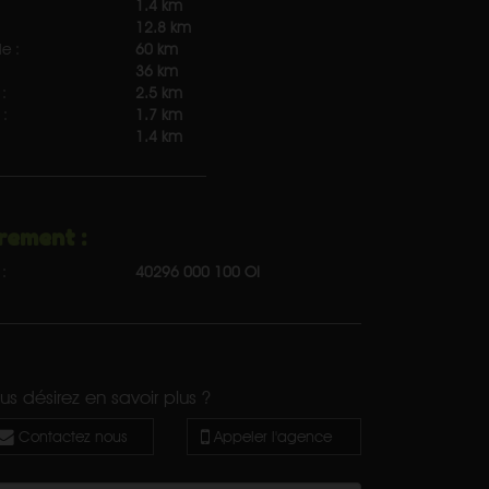
1.4 km
12.8 km
e :
60 km
36 km
:
2.5 km
:
1.7 km
1.4 km
rement :
:
40296 000 100 OI
us désirez en savoir plus ?
Contactez nous
Appeler l'agence