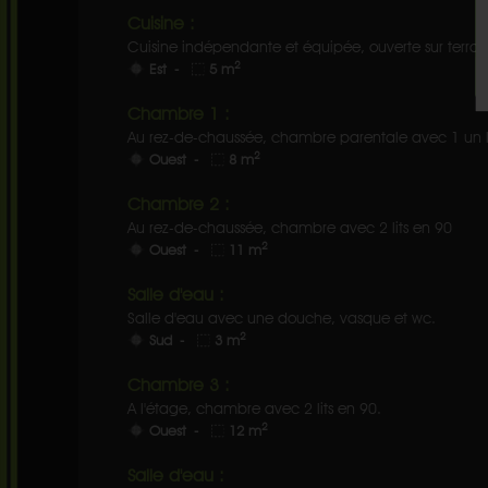
Cuisine :
Cuisine indépendante et équipée, ouverte sur terras
2
Est -
5 m
Chambre 1 :
Au rez-de-chaussée, chambre parentale avec 1 un li
2
Ouest -
8 m
Chambre 2 :
Au rez-de-chaussée, chambre avec 2 lits en 90
2
Ouest -
11 m
Salle d'eau :
Salle d'eau avec une douche, vasque et wc.
2
Sud -
3 m
Chambre 3 :
A l'étage, chambre avec 2 lits en 90.
2
Ouest -
12 m
Salle d'eau :