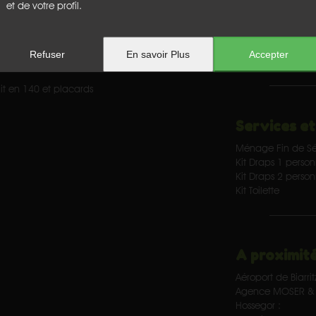
et de votre profil.
Caractérist
se couverte
3
chambre(s)
Surface habitable
Refuser
En savoir Plus
Accepter
Surface terrain :
t en 140 et placards
Services et
Ménage Fin de Sé
Kit Draps 1 perso
Kit Draps 2 perso
Kit Toilette
A proximité
Aéroport de Biarrit
Agence MOSER & 
Hossegor :