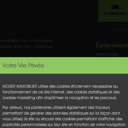
,
3 chambre(s)
e-vaisselle, four, micro-ondes,
Équipement
uilloire, grille pain, barbecue,
Micro-ondes
Four
Votre Vie Privée
Télévision
l du Tourisme des Landes
Lave-Linge
Lave-vaisselle
Barbecue
MOSER IMMOBILIER utilise des cookies strictement nécessaires au
Douche extérieure
fonctionnement de ce site internet, des cookies statistiques et des
Jardin
cookies marketing afin d'optimiser la navigation et les parcours.
Plaques à inducti
Terrasse
Par ailleurs, nos partenaires utilisent également des traceurs
permettant de générer des données statistiques sur la façon dont
vous utilisez le site ou encore des cookies permettant d'afficher des
publicités personnalisées sur leur site en fonction de votre navigation