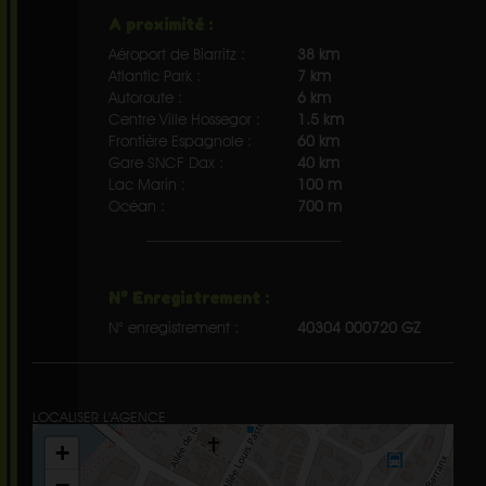
A proximité :
Aéroport de Biarritz :
38 km
Atlantic Park :
7 km
Autoroute :
6 km
Centre Ville Hossegor :
1.5 km
Frontière Espagnole :
60 km
Gare SNCF Dax :
40 km
Lac Marin :
100 m
Océan :
700 m
N° Enregistrement :
N° enregistrement :
40304 000720 GZ
LOCALISER L'AGENCE
+
−