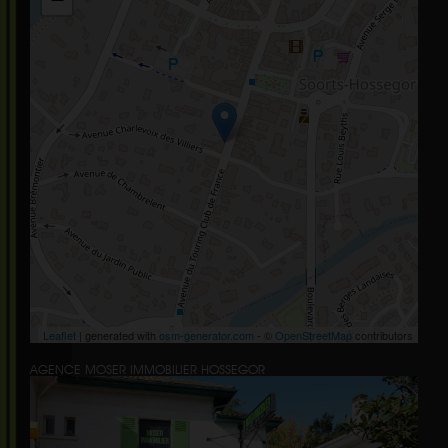
Leaflet
| generated with
osm-generator.com
- ©
OpenStreetMap
contributors
AGENCE MOSER IMMOBILIER HOSSEGOR