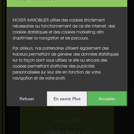
2
Sud -
12 m
Chambre 4 :
MOSER IMMOBILIER utilise des cookies strictement
Au rez-de-jardin, chambre avec 2 lits en 90, point d'eau et
nécessaires au fonctionnement de ce site internet, des
douche.
cookies statistiques et des cookies marketing afin
2
Sud -
20 m
d'optimiser la navigation et les parcours.
Par ailleurs, nos partenaires utilisent également des
Buanderie :
traceurs permettant de générer des données statistiques
Au rez-de-jardin, buanderie équipée et WC indépendant
sur la façon dont vous utilisez le site ou encore des
cookies permettant d'afficher des publicités
Terrasse :
personnalisées sur leur site en fonction de votre
Vue sur le Lac
navigation et de votre profil.
Est
Refuser
En savoir Plus
Accepter
Villa
à HOSSEGOR
Ref : 813-7765
1500
3850 €
De
à
/sem