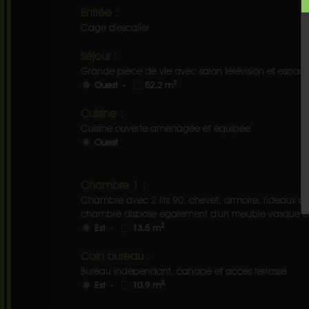
Entrée :
Cage d'escalier
Séjour :
Grande pièce de vie avec salon télévision et espac
2
Ouest -
52.2 m
Cuisine :
Cuisine ouverte aménagée et équipée
Ouest
Chambre 1 :
Chambre avec 2 lits 90, chevet, armoire, rideaux occ
chambre dispose également d'un meuble vasque et s
2
Est -
13.5 m
Coin bureau :
Bureau indépendant, canapé et accès terrasse
2
Est -
10.9 m