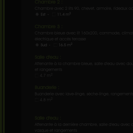
Chambre 2 :
Chambre avec 2 lits 90, chevet, armoire, rideaux occ
2
Est -
11.4 m
Chambre 3 :
Chambre bleue avec lit 160x200, commode, climatisa
électrique et accès terrasse
2
Sud -
16.5 m
Salle d'eau :
Attenante à la chambre bleue, salle d'eau avec dou
et rangements
2
4.7 m
Buanderie :
Buanderie avec lave-linge, sèche-linge, rangements
2
4.8 m
Salle d'eau :
Attenante à la dernière chambre, salle d'eau avec d
vasque et rangements