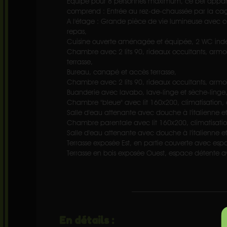
Équipé pour 8 personnes maximum, ce bel appa
comprend : Entrée au rez-de-chaussée par la cage
A l'étage : Grande pièce de vie lumineuse avec co
repas,
Cuisine ouverte aménagée et équipée, 2 WC ind
Chambre avec 2 lits 90, rideaux occultants, arm
terrasse,
Bureau, canapé et accès terrasse,
Chambre avec 2 lits 90, rideaux occultants, armoi
Buanderie avec lavabo, lave-linge et sèche-linge
Chambre "bleue" avec lit 160x200, climatisation
Salle d'eau attenante avec douche à l'italienne 
Chambre parentale avec lit 160x200, climatisat
Salle d'eau attenante avec douche à l'italienne 
Terrasse exposée Est, en partie couverte avec esp
Terrasse en bois exposée Ouest, espace détente a
En détails :