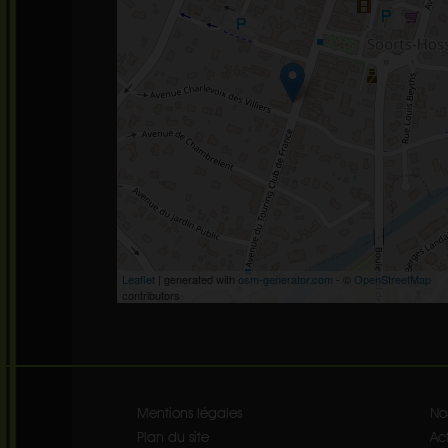
Leaflet
| generated with
osm-generator.com
- ©
OpenStreetMap
contributors
Mentions légales
No
Plan du site
Act