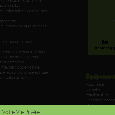
rtement de près de 140m²
 d'escalier.
in salon télévision et espace
épendants,
D
oire, meuble vasque et accès
re et accès terrasse,
,
4 chambre(s
, commode et accès terrasse,
et meuble double vasque,
ion et commode,
et meuble double vasque,
ace repas, plancha électrique
Équipement
vec salon de jardin
Accès Internet
Bouilloire
cafetière filtre
Cheminée décorati
Four
Grille pain
Votre Vie Privée