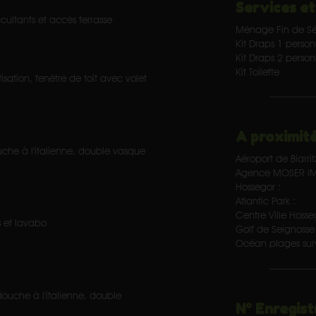
Services et
ultants et accès terrasse
Ménage Fin de Sé
Kit Draps 1 perso
Kit Draps 2 perso
Kit Toilette
tion, fenêtre de toit avec volet
A proximité
che à l'italienne, double vasque
Aéroport de Biarrit
Agence MOSER IM
Hossegor :
Atlantic Park :
Centre Ville Hosse
 et lavabo
Golf de Seignosse 
Océan plages surv
ouche à l'italienne, double
N° Enregist