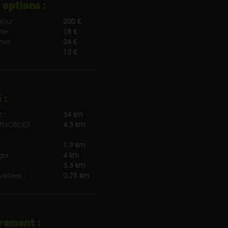
 options :
jour
200 €
nne
18 €
nnes
24 €
12 €
 :
z :
34 km
MOBILIER
4.3 km
1.9 km
gor :
4 km
:
3.3 km
eillées :
0.75 km
rement :