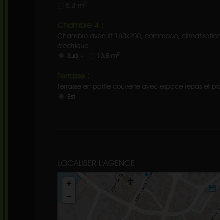
2
5.3 m
Chambre 4 :
Chambre avec lit 160x200, commode, climatisation,f
électrique
2
Sud -
13.5 m
Terrasse :
Terrasse en partie couverte avec espace repas et p
Est
LOCALISER L'AGENCE
+
−