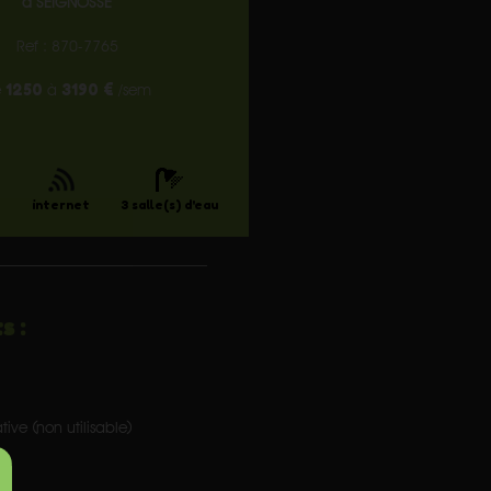
à SEIGNOSSE
Ref : 870-7765
1250
3190 €
e
à
/sem
)
internet
3 salle(s) d'eau
s :
ve (non utilisable)