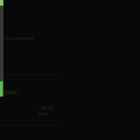
e
n
mbiné congélateur
iques :
2
 :
140 m
2
0 m