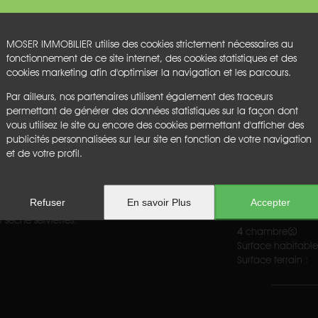
Hotte
Lave-Linge
Lave-vaisselle
MOSER IMMOBILIER utilise des cookies strictement nécessaires au
Micro-ondes
fonctionnement de ce site internet, des cookies statistiques et des
Plancha électriqu
cookies marketing afin d'optimiser la navigation et les parcours.
Plaque à inductio
e repas
Réfrigérateur co
Par ailleurs, nos partenaires utilisent également des traceurs
Sèche-linge
permettant de générer des données statistiques sur la façon dont
Télévision
vous utilisez le site ou encore des cookies permettant d'afficher des
Terrasse
publicités personnalisées sur leur site en fonction de votre navigation
Terrasse couverte
et de votre profil.
Refuser
En savoir Plus
Accepter
ultants et accès terrasse. Cette
Caractérist
èche serviettes.
4
chambre(s)
Surface habitable
Surface terrain :