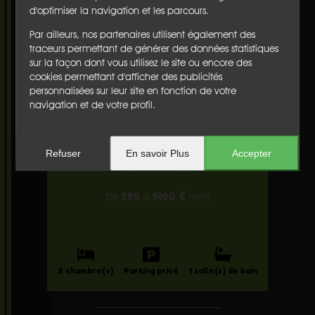
2
1.4 m
d'optimiser la navigation et les parcours.
Par ailleurs, nos partenaires utilisent également des
traceurs permettant de générer des données statistiques
Terrasse :
sur la façon dont vous utilisez le site ou encore des
Terrasse avec espace repas, mobilier de jardin, store banne
cookies permettant d'afficher des publicités
électrique
personnalisées sur leur site en fonction de votre
navigation et de votre profil.
Appartement
à HOSSEGOR
Refuser
En savoir Plus
Accepter
Ref : 419-7765
590
1400 €
De
à
/sem
2 chambre(s)
Parking privé
1 salle(s) de bain