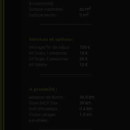
2
chambre(s)
2
Surface habitable :
60 m
2
Surface terrain :
0 m
Services et options :
Ménage Fin de Séjour
150 €
Kit Draps 1 personne
18 €
Kit Draps 2 personnes
24 €
Kit Toilette
12 €
A proximité :
Aéroport de Biarritz :
36.5 km
Gare SNCF Dax :
39 km
Golf d'Hossegor :
0.4 km
Océan plages
1.5 km
surveillées :