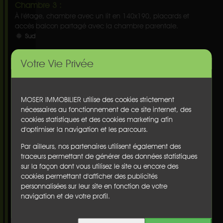
Chambre 3 :
À l'étage, chambre avec un lit en 140x190, placards et
accès balcon partagé avec la chambre parentale.
Sud
Salle de bains :
Votre Vie Privée
À l'étage, salle de bains avec baignoire, double vasque, WC,
fenêtre, rangements.
Est
MOSER IMMOBILIER utilise des cookies strictement
Cellier :
nécessaires au fonctionnement de ce site internet, des
Au niveau inférieur, grand cellier avec espace buanderie,
cookies statistiques et des cookies marketing afin
réfrigérateur supplémentaire avec partie congélateur,
d'optimiser la navigation et les parcours.
rangements, possibilité d'y stocker les vélos.
Par ailleurs, nos partenaires utilisent également des
Est
traceurs permettant de générer des données statistiques
sur la façon dont vous utilisez le site ou encore des
Salle d'eau :
cookies permettant d'afficher des publicités
Au niveau inférieur, salle d'eau avec douche "retour de
personnalisées sur leur site en fonction de votre
plage", lavabo et WC.
navigation et de votre profil.
Terrasse :
Au rez-de-chaussée, terrasse aménagée avec espace repas,