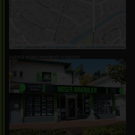
Leaflet
| generated with
osm-generator.com
- ©
OpenStreetMap
contributors
AGENCE MOSER IMMOBILIER HOSSEGOR