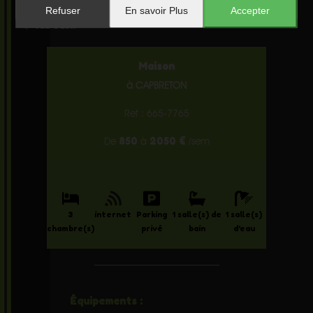
Refuser
En savoir Plus
Accepter
vue sur l'Océan.
Sud-Ouest
Maison
à CAPBRETON
Ref : 665-7765
850
2050 €
De
à
/sem
3
internet
Parking
1 salle(s) de
1 salle(s)
chambre(s)
privé
bain
d'eau
Équipements :