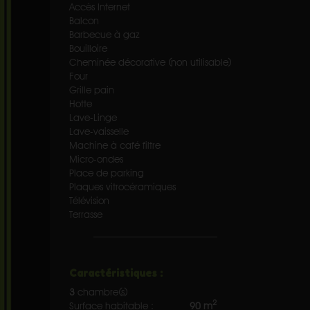
Accès Internet
Balcon
Barbecue à gaz
Bouilloire
Cheminée décorative (non utilisable)
Four
Grille pain
Hotte
Lave-Linge
Lave-vaisselle
Machine à café filtre
Micro-ondes
Place de parking
Plaques vitrocéramiques
Télévision
Terrasse
Caractéristiques :
3
chambre(s)
2
Surface habitable :
90 m