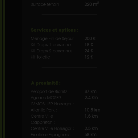
2
Surface terrain :
220 m
Services et options :
Ménage Fin de Séjour
200 €
Kit Draps 1 personne
18 €
Kit Draps 2 personnes
24 €
Kit Toilette
12 €
A proximité :
Aéroport de Biarritz :
37 km
Agence MOSER
2.4 km
IMMOBILIER Hossegor :
Atlantic Park :
10.5 km
Centre Ville
1.5 km
Capbreton :
Centre Ville Hossegor :
2.5 km
Frontière Espagnole :
58 km