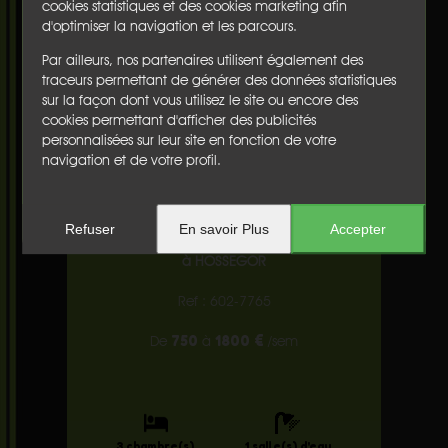
cookies statistiques et des cookies marketing afin
2
Est -
8 m
d'optimiser la navigation et les parcours.
Salle d'eau :
Par ailleurs, nos partenaires utilisent également des
Salle d'eau avec WC
traceurs permettant de générer des données statistiques
2
Ouest -
5 m
sur la façon dont vous utilisez le site ou encore des
cookies permettant d'afficher des publicités
Cuisine :
personnalisées sur leur site en fonction de votre
Cuisine ouverte et équipée.
navigation et de votre profil.
Ouest
Refuser
En savoir Plus
Accepter
Maison
à HOSSEGOR
Ref : 602-7765
750
1800 €
De
à
/sem
3 chambre(s)
1 salle(s) d'eau