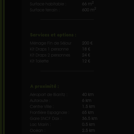
2
Surface habitable :
66 m
2
Surface terrain :
600 m
Services et options :
Ménage Fin de Séjour
200 €
Kit Draps 1 personne
18 €
Kit Draps 2 personnes
24 €
Kit Toilette
12 €
A proximité :
Aéroport de Biarritz :
40 km
Autoroute :
6 km
Centre Ville :
1.5 km
Frontière Espagnole :
65 km
Gare SNCF Dax :
36.5 km
Lac Marin :
0.5 km
Océan :
2.5 km