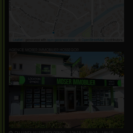
Leaflet
| generated with
osm-generator.com
- ©
OpenStreetMap
contributors
AGENCE MOSER IMMOBILIER HOSSEGOR
DU LUNDI AU SAMEDI 09h00 - 12h15 / 14h15 - 18h15