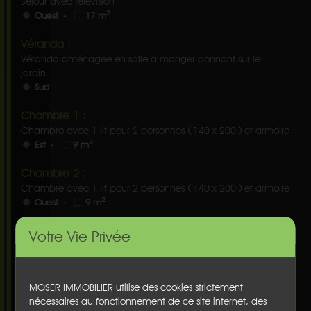
Séjour avec télévision
2
Ouest -
17 m
Véranda :
Véranda aménagée en salle à manger donnant sur le
jardin.
Sud
Chambre 1 :
Chambre avec 1 lit pour 2 personnes ( 140 x 200 ) et armoire
2
Est -
9 m
Chambre 2 :
Chambre avec 1 lit pour 2 personnes ( 140 x 200 ) et armoire
2
Ouest -
9 m
WC indépendant :
Votre Vie Privée
Par accès extérieur.
Chambre 3 :
MOSER IMMOBILIER utilise des cookies strictement
Chambre avec 1 lit pour 2 personnes ( 140 x 200 ) (accès
nécessaires au fonctionnement de ce site internet, des
extérieur)