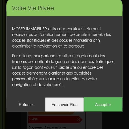
Balcon(s) :
non
Cave :
non
Votre Vie Privée
Garage :
non
Parking :
non
Chauffage :
nc
MOSER IMMOBILIER utilise des cookies strictement
Etage :
nc
nécessaires au fonctionnement de ce site internet, des
Ascenseur :
non
cookies statistiques et des cookies marketing afin
Honoraires :
€
d'optimiser la navigation et les parcours.
Diagnostics
Performance énergétique
:
D
Par ailleurs, nos partenaires utilisent également des
traceurs permettant de générer des données statistiques
sur la façon dont vous utilisez le site ou encore des
cookies permettant d'afficher des publicités
personnalisées sur leur site en fonction de votre
navigation et de votre profil.
Refuser
En savoir Plus
Accepter