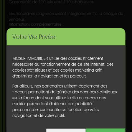
Copropriété de 110 lots dont 110 d'habitation
Les honoraires d'agence seront intégralement à la charge du
vendeur.
Informations complémentaires :
Nbre de pièce(s) :
3
Nbre de chambre(s) :
2
Votre Vie Privée
Surface habitable :
33 m²
Surface du terrain :
nc
Terrasse(s) :
non
MOSER IMMOBILIER utilise des cookies strictement
Balcon(s) :
non
nécessaires au fonctionnement de ce site internet, des
Cave :
non
cookies statistiques et des cookies marketing afin
Garage :
non
d'optimiser la navigation et les parcours.
Parking :
non
Chauffage :
nc
Par ailleurs, nos partenaires utilisent également des
Etage :
nc
traceurs permettant de générer des données statistiques
Ascenseur :
non
sur la façon dont vous utilisez le site ou encore des
Honoraires :
€
cookies permettant d'afficher des publicités
personnalisées sur leur site en fonction de votre
Diagnostics
Performance énergétique
:
navigation et de votre profil.