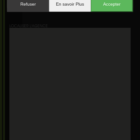
Emission de gaz à effet de serre
:
Refuser
En savoir Plus
Accepter
LOCALISER L'AGENCE