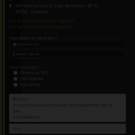
349 avenue Touring Club de France - BP 30
40150
-
Hossegor
Voir la page détaillée de l'agence
Voir les autres biens de l'agence
Vous désirez en savoir plus ?
Contactez nous
Appeler l'agence
VOUS SOUHAITEZ ?
Obtenir un RDV
Etre rappelé
Plus d'infos