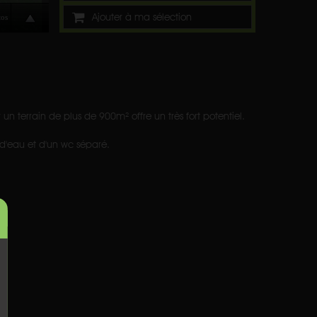
Ajouter à ma sélection
un terrain de plus de 900m² offre un très fort potentiel.
 d'eau et d'un wc séparé.