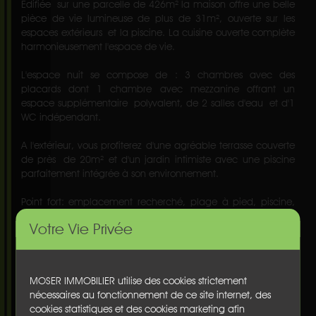
Édifiée sur une parcelle de 426m² la maison offre une belle
pièce de vie lumineuse de plus de 31m², ouverte sur les
espaces extérieurs et la piscine. La cuisine ouverte complète
harmonieusement l'espace de vie.
L'espace nuit se compose de : 3 chambres avec des
placards dont 1 chambre avec mezzanine offrant un
espace supplémentaire polyvalent, de 2 salles d'eau et d'1
WC indépendant.
A l'extérieur, vous profiterez d'une agréable terrasse couverte
de près de 20m² et d'un jardin intimiste avec une piscine
parfaitement intégrée à son environnement.
Point fort: emplacement recherché, plage à pied, piscine,
calme et résidentiel
Votre Vie Privée
DPE en cours de réalisation
Plus de photos sur demande
MOSER IMMOBILIER utilise des cookies strictement
nécessaires au fonctionnement de ce site internet, des
Honoraires à la charge de l'acquéreur : 4,66% TTC
cookies statistiques et des cookies marketing afin
Prix hors honoraires : 858.000 euros (4.66 % honoraires TTC à