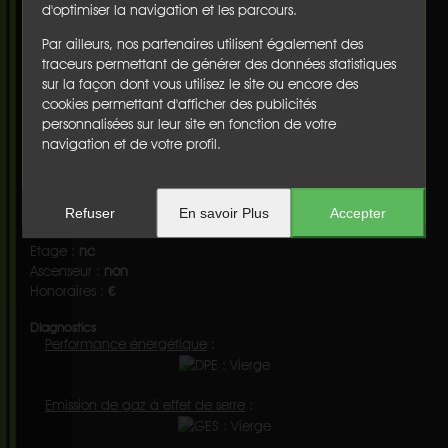
d'optimiser la navigation et les parcours.
la charge de l'acquéreur.)
Informations complémentaires :
Par ailleurs, nos partenaires utilisent également des
Nbre de pièce(s) :
4
traceurs permettant de générer des données statistiques
Nbre de chambre(s) :
3
sur la façon dont vous utilisez le site ou encore des
Surface habitable :
91 m²
cookies permettant d'afficher des publicités
Surface du terrain :
426 m²
personnalisées sur leur site en fonction de votre
Terrasse :
oui
navigation et de votre profil.
Balcon(s) :
non
Cave :
non
Garage :
non
Parking :
non
Refuser
En savoir Plus
Accepter
Chauffage :
nc
Etage :
nc
Ascenseur :
non
Honoraires :
€
Diagnostics
Performance énergétique
:
Emission de gaz à effet de serre
: