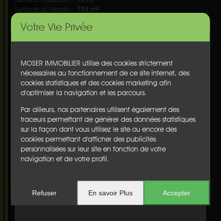
Surface du terrain :
733 m²
Terrasse(s) :
non
Votre Vie Privée
Balcon(s) :
non
Cave :
non
Garage :
non
Parking :
non
MOSER IMMOBILIER utilise des cookies strictement
Chauffage :
nc
nécessaires au fonctionnement de ce site internet, des
Etage :
nc
cookies statistiques et des cookies marketing afin
Ascenseur :
non
d'optimiser la navigation et les parcours.
Honoraires :
€
Par ailleurs, nos partenaires utilisent également des
Diagnostics
traceurs permettant de générer des données statistiques
Performance énergétique
:
sur la façon dont vous utilisez le site ou encore des
cookies permettant d'afficher des publicités
personnalisées sur leur site en fonction de votre
Emission de gaz à effet de serre
:
navigation et de votre profil.
Refuser
En savoir Plus
Accepter
LOCALISER L'AGENCE