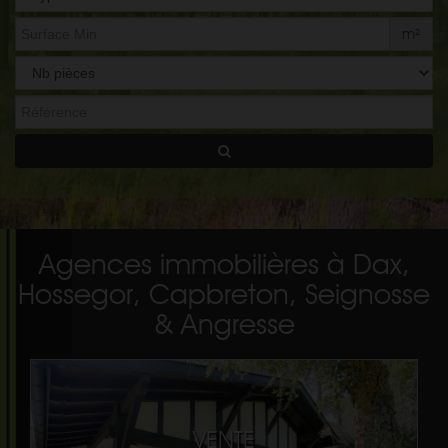
de
bien
m²
Agences immobilières à Dax,
Hossegor, Capbreton, Seignosse
& Angresse
VENTE