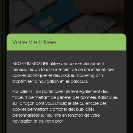
SYNDIC
Votre Vie Privée
QUI SOMMES NOUS ?
Installées sur la côte sud des Landes depuis plus de
MOSER IMMOBILIER utilise des cookies strictement
50 ans, les agences MOSER IMMOBILIER vous
nécessaires au fonctionnement de ce site internet, des
accompagnent et vous conseillent pour vos achats,
cookies statistiques et des cookies marketing afin
ventes
, estimations,
locations à l'année
, pour vos
d'optimiser la navigation et les parcours.
locations de vacances, la gestion de votre bien ou
Par ailleurs, nos partenaires utilisent également des
de votre copropriété.
traceurs permettant de générer des données statistiques
MOSER IMMOBILIER, ce sont 5 agences de proximité
sur la façon dont vous utilisez le site ou encore des
cookies permettant d'afficher des publicités
à
Hossegor
, Capbreton, Dax, Seignosse
personnalisées sur leur site en fonction de votre
et Angresse.
navigation et de votre profil.
Les agences MOSER IMMOBILIER mettent à votre