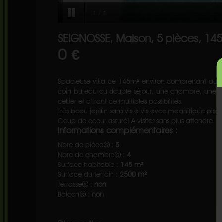
SEIGNOSSE, Maison, 5 pièces, 14
0 €
Spacieuse villa de 145m² environ comprenant au r
coin bureau ou double séjour, une chambre, une sa
cellier et offrant de multiples possibilités.
Très beau jardin sans vis à vis avec magnifique pisc
Coup de coeur assuré! A visiter sans plus attendre.
Informations complémentaires :
Nbre de pièce(s) :
5
Nbre de chambre(s) :
4
Surface habitable :
145 m²
Surface du terrain :
2500 m²
Terrasse(s) :
non
Balcon(s) :
non