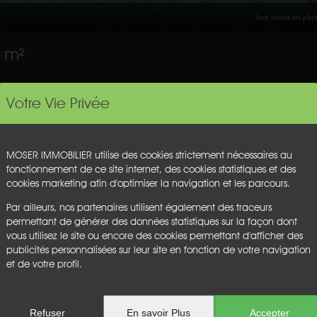
5 m²
Votre Vie Privée
ez de chaussée: un beau séjour lumineux traversant donnant sur ter
lle de bains, un WC; à l'étage: 3 belles chambres, une salle d'eau
MOSER IMMOBILIER utilise des cookies strictement nécessaires au
ine au sel (8x4m)
fonctionnement de ce site internet, des cookies statistiques et des
cookies marketing afin d'optimiser la navigation et les parcours.
Cave :
non
Par ailleurs, nos partenaires utilisent également des traceurs
Garage :
non
permettant de générer des données statistiques sur la façon dont
Parking :
non
vous utilisez le site ou encore des cookies permettant d'afficher des
Chauffage :
nc
publicités personnalisées sur leur site en fonction de votre navigation
Etage :
nc
et de votre profil.
Ascenseur :
non
Honoraires :
€
Refuser
En savoir Plus
Accepter