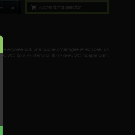
Ajouter à ma sélection
rasse exposée sud, une cuisine aménagée et équipée, un
 avec WC; Sous-sol d'environ 80m² avec WC indépendant,