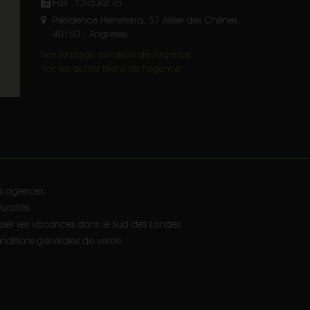
Fax :
Cliquez ici
Résidence Herreterra, 57 Allée des Chênes
40150
-
Angresse
Voir la page détaillée de l'agence
Voir les autres biens de l'agence
s agences
ualités
sser ses vacances dans le Sud des Landes
nditions générales de vente