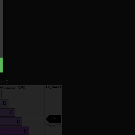
e
:
D