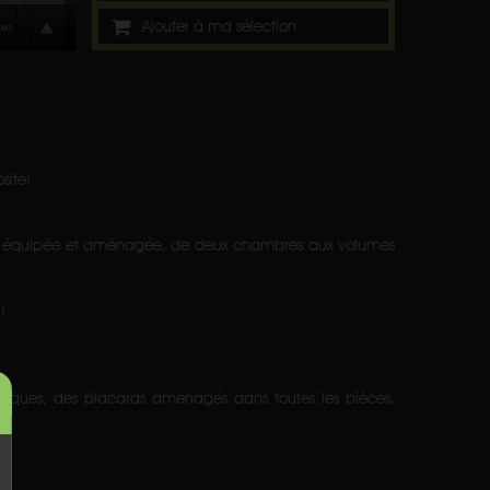
Ajouter à ma sélection
sité!
ante équipée et aménagée, de deux chambres aux volumes
!
ctriques, des placards aménagés dans toutes les pièces,