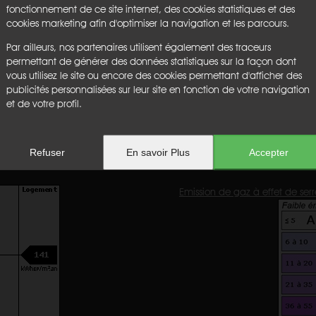
fonctionnement de ce site internet, des cookies statistiques et des
charge du vendeur.
cookies marketing afin d'optimiser la navigation et les parcours.
Cave :
non
Par ailleurs, nos partenaires utilisent également des traceurs
Garage :
non
permettant de générer des données statistiques sur la façon dont
Parking :
non
vous utilisez le site ou encore des cookies permettant d'afficher des
Chauffage :
nc
publicités personnalisées sur leur site en fonction de votre navigation
Etage :
nc
et de votre profil.
Ascenseur :
non
Honoraires :
€
Refuser
En savoir Plus
Accepter
Emission de gaz à effet de serr