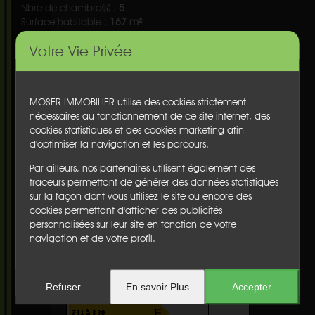
Nbre de chambre(s) :
5
Surface habitable :
167 m²
Surface du terrain :
1181 m²
Votre Vie Privée
Terrasse(s) :
non
Balcon(s) :
non
Cave :
non
Garage :
non
MOSER IMMOBILIER utilise des cookies strictement
Parking :
non
nécessaires au fonctionnement de ce site internet, des
Chauffage :
nc
cookies statistiques et des cookies marketing afin
Etage :
nc
d'optimiser la navigation et les parcours.
Ascenseur :
non
Honoraires :
€
Par ailleurs, nos partenaires utilisent également des
traceurs permettant de générer des données statistiques
Diagnostics
sur la façon dont vous utilisez le site ou encore des
Performance énergétique
:
B
cookies permettant d'afficher des publicités
personnalisées sur leur site en fonction de votre
navigation et de votre profil.
Refuser
En savoir Plus
Accepter