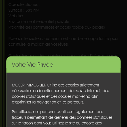
Caractéristiques :
Surface : 533 m²
Viabilisé
Environnement résidentiel paisible
Proximité des commerces et accès rapide aux plages
Rare sur le secteur, ce terrain est une belle opportunité pour
construire la maison de vos rêves!.
Contactez-nous dès maintenant pour plus d'informations et
organiser une visite sur place...
Votre Vie Privée
Informations complémentaires :
Nbre de pièce(s) :
nc
Nbre de chambre(s) :
nc
Surface :
nc
MOSER IMMOBILIER utilise des cookies strictement
Surface du terrain :
533 m²
nécessaires au fonctionnement de ce site internet, des
Terrasse(s) :
non
cookies statistiques et des cookies marketing afin
Balcon(s) :
non
d'optimiser la navigation et les parcours.
Cave :
non
Garage :
non
Par ailleurs, nos partenaires utilisent également des
Parking :
non
traceurs permettant de générer des données statistiques
Chauffage :
nc
sur la façon dont vous utilisez le site ou encore des