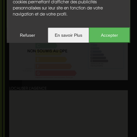
Etage :
nc
cookies permettant d'afficher des publicités
Ascenseur :
non
personnalisées sur leur site en fonction de votre
Honoraires :
€
navigation et de votre profil.
Diagnostics
Refuser
En savoir Plus
Accepter
LOCALISER L'AGENCE