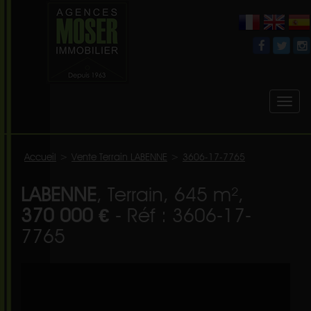
Toggl
naviga
Accueil
>
Vente Terrain LABENNE
>
3606-17-7765
LABENNE
, Terrain, 645 m²,
370 000 €
- Réf : 3606-17-
7765