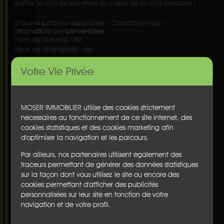
édifier la villa de vos rêves au coeur de la côte landaise !
D'autres surfaces disponibles - Contactez-nous !
Informations complémentaires :
Nbre de pièce(s) :
nc
Nbre de chambre(s) :
nc
Surface :
nc
Votre Vie Privée
Surface du terrain :
645 m²
Terrasse(s) :
non
Balcon(s) :
non
Cave :
non
MOSER IMMOBILIER utilise des cookies strictement
Garage :
non
nécessaires au fonctionnement de ce site internet, des
Parking :
non
cookies statistiques et des cookies marketing afin
Chauffage :
nc
d'optimiser la navigation et les parcours.
Etage :
nc
Ascenseur :
non
Par ailleurs, nos partenaires utilisent également des
Honoraires :
€
traceurs permettant de générer des données statistiques
sur la façon dont vous utilisez le site ou encore des
Diagnostics
cookies permettant d'afficher des publicités
personnalisées sur leur site en fonction de votre
navigation et de votre profil.