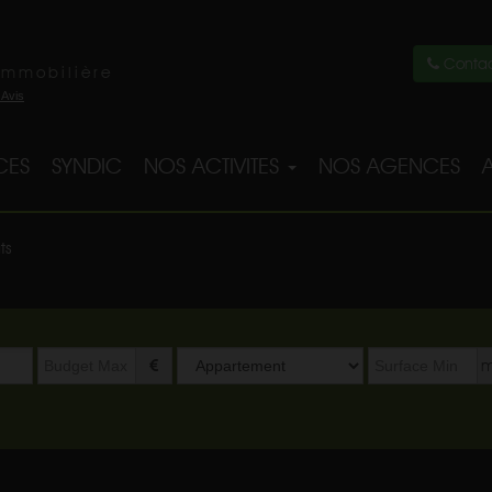
Contac
immobilière
CES
SYNDIC
NOS ACTIVITES
NOS AGENCES
ts
Type
m
de
bien