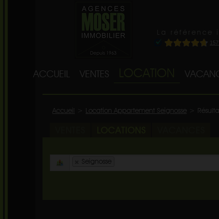
La référence 
LOCATION
ACCUEIL
VENTES
VACAN
Accueil
>
Location Appartement Seignosse
>
Résulta
VENTES
LOCATIONS
VACANCES
Seignosse