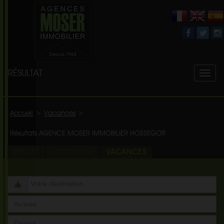
RÉSULTAT
Toggl
naviga
Accueil
>
Vacances
>
Résultats AGENCE MOSER IMMOBILIER HOSSEGOR
VENTES
LOCATIONS
VACANCES
Date
Arrivée
Date