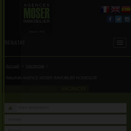
RÉSULTAT
Toggl
naviga
Accueil
>
Vacances
>
Résultats AGENCE MOSER IMMOBILIER HOSSEGOR
VENTES
LOCATIONS
VACANCES
Date
Arrivée
Date