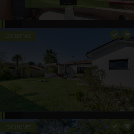
EXCLUSIVITE
EXCLUSIVITE