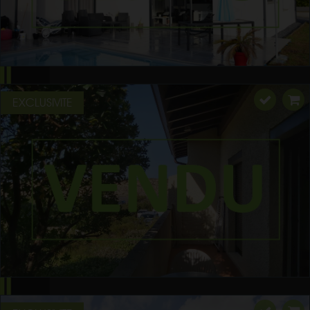
EXCLUSIVITE