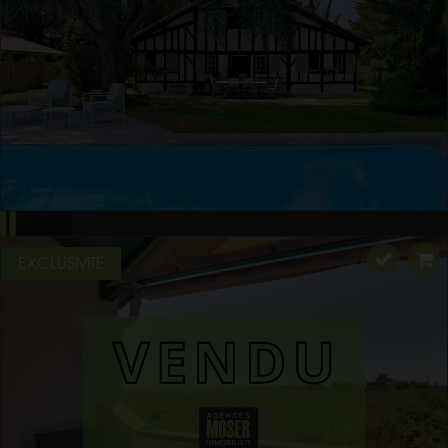
EXCLUSIVITE