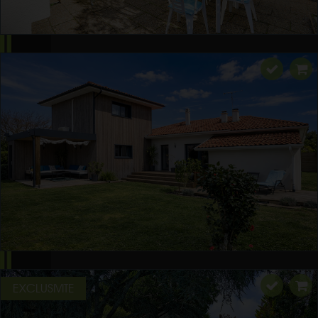
EXCLUSIVITE