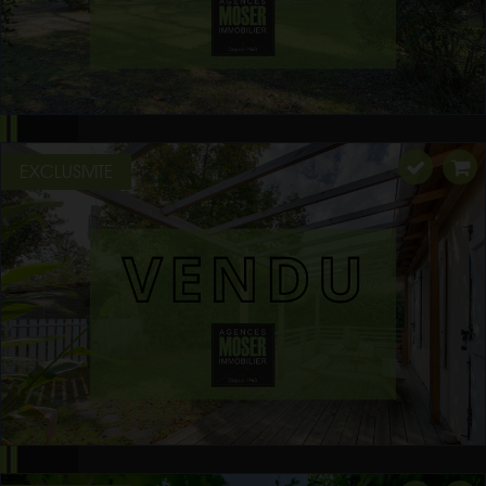
EXCLUSIVITE