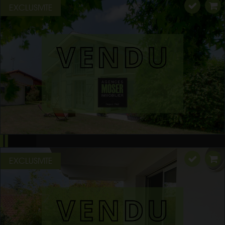
EXCLUSIVITE
EXCLUSIVITE