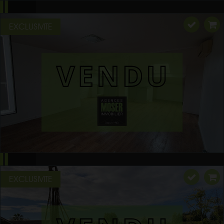
EXCLUSIVITE
EXCLUSIVITE