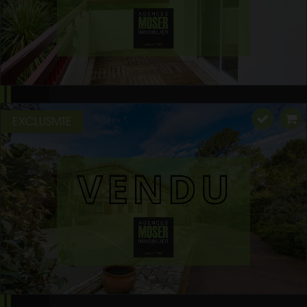
EXCLUSIVITE