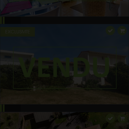
EXCLUSIVITE