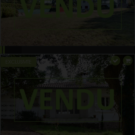
EXCLUSIVITE