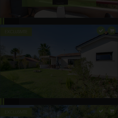
EXCLUSIVITE
EXCLUSIVITE