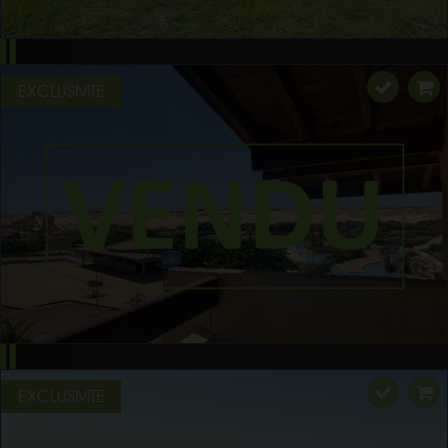
EXCLUSIVITE
EXCLUSIVITE