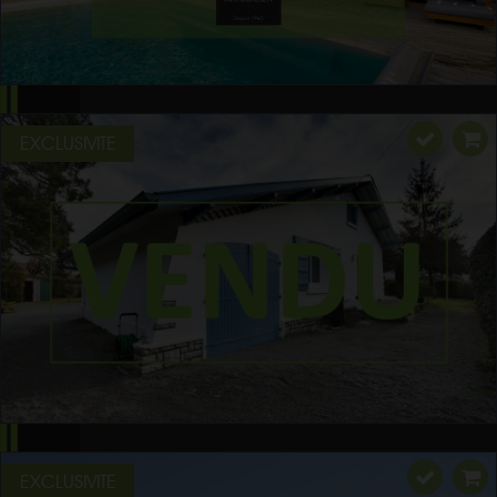
EXCLUSIVITE
EXCLUSIVITE