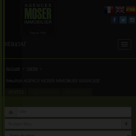
RÉSULTAT
Toggl
naviga
Accueil
>
Vente
>
Résultats AGENCE MOSER IMMOBILIER SEIGNOSSE
VENTES
LOCATIONS
VACANCES
Type