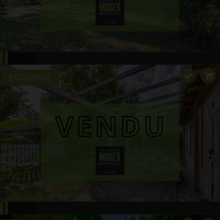
EXCLUSIVITE