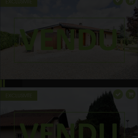
EXCLUSIVITE
EXCLUSIVITE