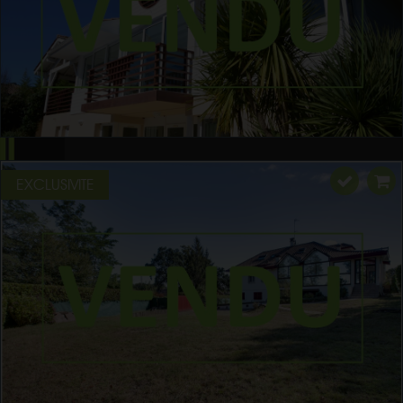
EXCLUSIVITE