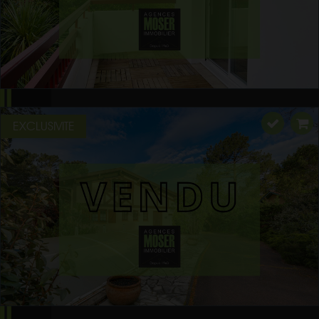
EXCLUSIVITE