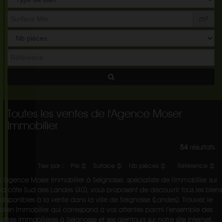
de
bien
m²
Toutes les ventes de l'Agence Moser
Immobilier
54
résultats
Trier par :
Prix
Surface
Nb pièces
Référence
L'agence Moser Immobilier à Seignosse, spécialiste de l'immobilier sur
la côte Sud des Landes (40), vous proposent de découvrir tous les biens
disponibles à la vente dans la ville de Seignosse (Landes). Trouvez le
bien immobilier qui correspond à vos attentes parmi l’ensemble des
offres immobilières à Seignosse et ses alentours sur notre site internet.