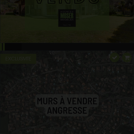
EXCLUSIVITE