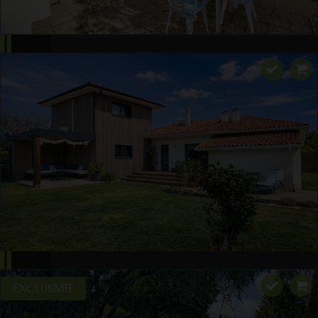
EXCLUSIVITE