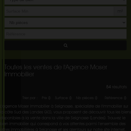
de
bien
m²
Toutes les ventes de l'Agence Moser
Immobilier
54
résultats
Trier par :
Prix
Surface
Nb pièces
Référence
L'agence Moser Immobilier à Seignosse, spécialiste de l'immobilier sur
la côte Sud des Landes (40), vous proposent de découvrir tous les biens
disponibles à la vente dans la ville de Seignosse (Landes). Trouvez le
bien immobilier qui correspond à vos attentes parmi l’ensemble des
offres immobilières à Seignosse et ses alentours sur notre site internet.