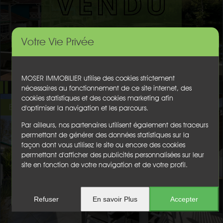
Votre Vie Privée
MOSER IMMOBILIER utilise des cookies strictement
nécessaires au fonctionnement de ce site internet, des
cookies statistiques et des cookies marketing afin
EXCLUSIVITE
d'optimiser la navigation et les parcours.
Par ailleurs, nos partenaires utilisent également des traceurs
permettant de générer des données statistiques sur la
façon dont vous utilisez le site ou encore des cookies
permettant d'afficher des publicités personnalisées sur leur
site en fonction de votre navigation et de votre profil.
Refuser
En savoir Plus
Accepter