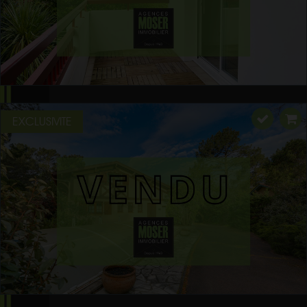
EXCLUSIVITE