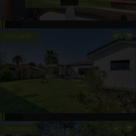
EXCLUSIVITE
EXCLUSIVITE