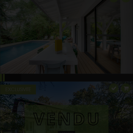
EXCLUSIVITE