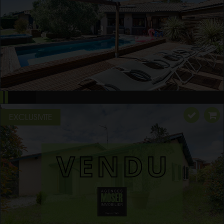
EXCLUSIVITE