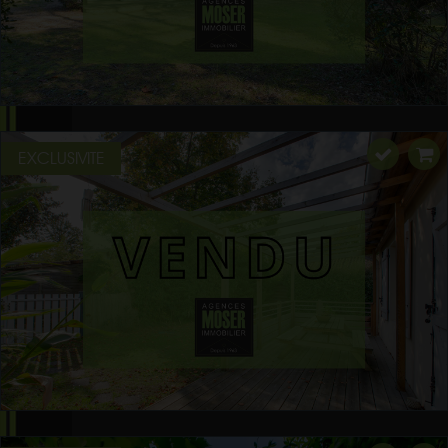
EXCLUSIVITE